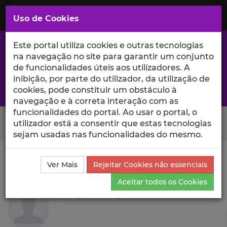
Saltar
para
MENU
Uso de Cookies
o
Conteúdo
Principal
Este portal utiliza cookies e outras tecnologias
na navegação no site para garantir um conjunto
de funcionalidades úteis aos utilizadores. A
inibição, por parte do utilizador, da utilização de
A excelência da investigação e ciência no Iscte
cookies, pode constituir um obstáculo à
navegação e à correta interação com as
funcionalidades do portal. Ao usar o portal, o
Search Button
utilizador está a consentir que estas tecnologias
sejam usadas nas funcionalidades do mesmo.
Ciência_Iscte
Autores
Miguel Angelo Andrade
Ver Mais
Rejeitar Cookies não essenciais
Currículo
Aceitar todos os Cookies
Miguel Angelo Andrade