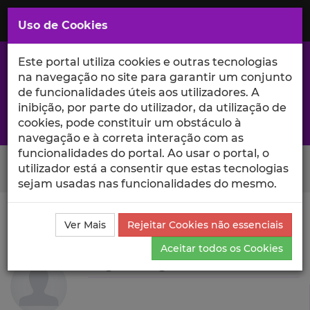
Saltar
para
MENU
Uso de Cookies
o
Conteúdo
Principal
Este portal utiliza cookies e outras tecnologias
na navegação no site para garantir um conjunto
de funcionalidades úteis aos utilizadores. A
inibição, por parte do utilizador, da utilização de
A excelência da investigação e ciência no Iscte
cookies, pode constituir um obstáculo à
navegação e à correta interação com as
funcionalidades do portal. Ao usar o portal, o
Search Button
utilizador está a consentir que estas tecnologias
sejam usadas nas funcionalidades do mesmo.
Ciência_Iscte
Autores
Miguel Angelo Andrade
Ver Mais
Rejeitar Cookies não essenciais
Projetos de Investigação
Aceitar todos os Cookies
Miguel Angelo Andrade