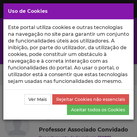
Saltar
para
MENU
Uso de Cookies
o
Conteúdo
Principal
Este portal utiliza cookies e outras tecnologias
na navegação no site para garantir um conjunto
de funcionalidades úteis aos utilizadores. A
inibição, por parte do utilizador, da utilização de
A excelência da investigação e ciência no Iscte
cookies, pode constituir um obstáculo à
navegação e à correta interação com as
funcionalidades do portal. Ao usar o portal, o
Search Button
utilizador está a consentir que estas tecnologias
sejam usadas nas funcionalidades do mesmo.
Ciência_Iscte
Autores
Miguel Filipe Pardal Cabrita
Ver Mais
Rejeitar Cookies não essenciais
Currículo
Aceitar todos os Cookies
Miguel Filipe Pardal Cabrita
Professor Associado Convidado