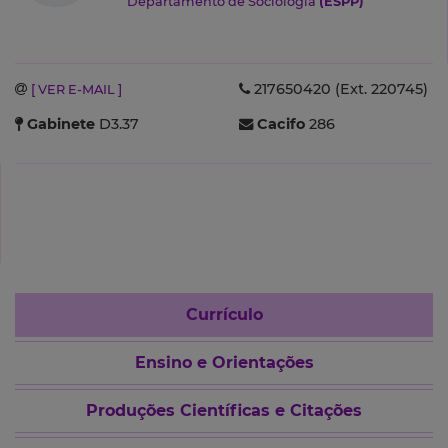
Departamento de Sociologia
(ESPP)
217650420 (Ext. 220745)
[ VER E-MAIL ]
Gabinete
D3.37
Cacifo
286
Currículo
Ensino e Orientações
Produções Científicas e Citações