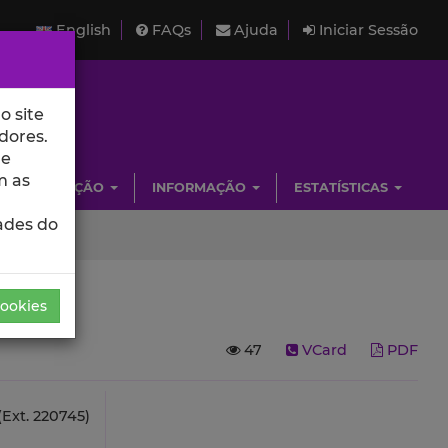
English
FAQs
Ajuda
Iniciar Sessão
o site
dores.
de
m as
INVESTIGAÇÃO
INFORMAÇÃO
ESTATÍSTICAS
ades do
Cookies
47
VCard
PDF
Ext. 220745)