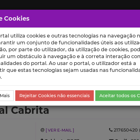
e Cookies
rtal utiliza cookies e outras tecnologias na navegação n
rantir um conjunto de funcionalidades úteis aos utiliza
ção, por parte do utilizador, da utilização de cookies, po
uir um obstáculo à navegação e à correta interação co
scte
ESCOLAS
UNIDADES
alidades do portal. Ao usar o portal, o utilizador está a
ir que estas tecnologias sejam usadas nas funcionalid
.
Ensino e Orientações
 Mais
Rejeitar Cookies não essenciais
Aceitar todos os 
al Cabrita
217650420 (
[ VER E-MAIL ]