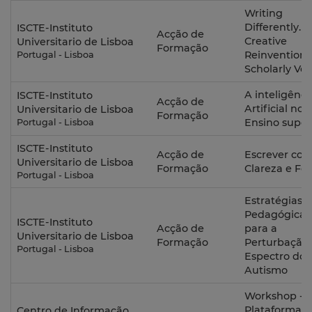
Writing
Differently.
ISCTE-Instituto
Acção de
Creative
Universitario de Lisboa
Formação
Reinvention 
Portugal - Lisboa
Scholarly Voi
A inteligênci
ISCTE-Instituto
Acção de
Artificial no
Universitario de Lisboa
Formação
Ensino super
Portugal - Lisboa
ISCTE-Instituto
Acção de
Escrever co
Universitario de Lisboa
Formação
Clareza e Fo
Portugal - Lisboa
Estratégias
Pedagógicas
ISCTE-Instituto
Acção de
para a
Universitario de Lisboa
Formação
Perturbação
Portugal - Lisboa
Espectro do
Autismo
Workshop -
Plataformas 
Centro de Informação