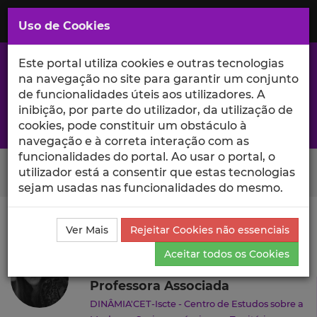
Saltar
para
MENU
Uso de Cookies
o
Conteúdo
Principal
Este portal utiliza cookies e outras tecnologias
na navegação no site para garantir um conjunto
de funcionalidades úteis aos utilizadores. A
inibição, por parte do utilizador, da utilização de
A excelência da investigação e ciência no Iscte
cookies, pode constituir um obstáculo à
navegação e à correta interação com as
funcionalidades do portal. Ao usar o portal, o
Search Button
utilizador está a consentir que estas tecnologias
sejam usadas nas funcionalidades do mesmo.
Ciência_Iscte
Autores
Monica Pacheco
Currículo
Ver Mais
Rejeitar Cookies não essenciais
Monica Pacheco
Aceitar todos os Cookies
Professora Associada
DINÂMIA'CET-Iscte - Centro de Estudos sobre a