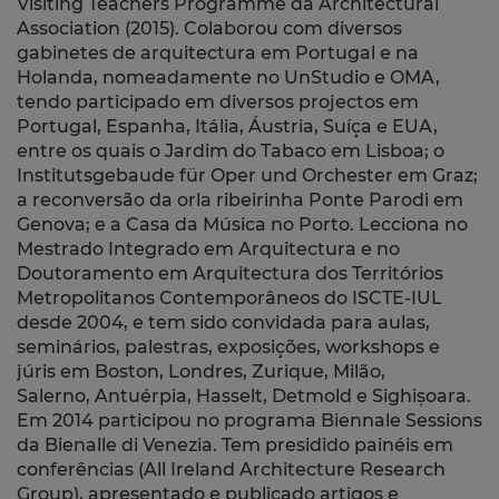
Visiting Teachers Programme da Architectural
Association (2015).
Colaborou com diversos
gabinetes de arquitectura em Portugal e na
Holanda, nomeadamente no UnStudio e OMA,
tendo participado em diversos projectos em
Portugal, Espanha, Itália, Áustria, Suíça e EUA,
entre os quais o Jardim do Tabaco em Lisboa; o
Institutsgebaude für Oper und Orchester em Graz;
a reconversão da orla ribeirinha Ponte Parodi em
Genova; e a Casa da Música no Porto.
Lecciona no
Mestrado Integrado em Arquitectura e no
Doutoramento em Arquitectura dos Territórios
Metropolitanos Contemporâneos do ISCTE-IUL
desde 2004, e tem sido convidada para aulas,
seminários, palestras, exposições, workshops e
júris em Boston, Londres, Zurique, Milão,
Salerno, Antuérpia, Hasselt, Detmold
e Sighi
ș
oara
.
Em 2014 participou no programa Biennale Sessions
da Bienalle di Venezia. Tem presidido painéis em
conferências (
All Ireland Architecture Research
Group), apresentado e publicado artigos e