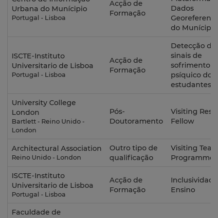
Acção de
Dados
Urbana do Munícipio
Formação
Georeferenc
Portugal - Lisboa
do Munícipio
Detecção de
sinais de
ISCTE-Instituto
Acção de
sofrimento
Universitario de Lisboa
Formação
psíquico dos
Portugal - Lisboa
estudantes
University College
Pós-
Visiting Res
London
Doutoramento
Fellow
Bartlett - Reino Unido -
London
Outro tipo de
Visiting Teac
Architectural Association
qualificação
Programme
Reino Unido - London
ISCTE-Instituto
Acção de
Inclusividade
Universitario de Lisboa
Formação
Ensino
Portugal - Lisboa
Faculdade de