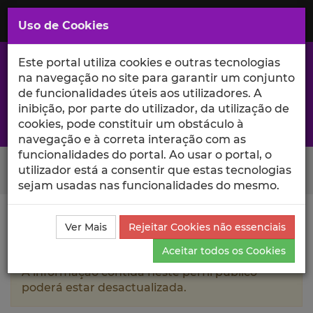
Saltar
para
MENU
Uso de Cookies
o
Conteúdo
Principal
Este portal utiliza cookies e outras tecnologias
na navegação no site para garantir um conjunto
de funcionalidades úteis aos utilizadores. A
inibição, por parte do utilizador, da utilização de
A excelência da investigação e ciência no Iscte
cookies, pode constituir um obstáculo à
navegação e à correta interação com as
funcionalidades do portal. Ao usar o portal, o
Search Button
utilizador está a consentir que estas tecnologias
sejam usadas nas funcionalidades do mesmo.
Ciência_Iscte
Autores
Nuno Filipe Jorge Lavado
Ver Mais
Rejeitar Cookies não essenciais
Produções Científicas e Citações
Aceitar todos os Cookies
A informação contida neste perfil público
poderá estar desactualizada.