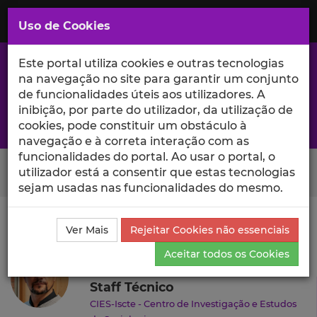
Saltar
para
MENU
Uso de Cookies
o
Conteúdo
Principal
Este portal utiliza cookies e outras tecnologias
na navegação no site para garantir um conjunto
de funcionalidades úteis aos utilizadores. A
inibição, por parte do utilizador, da utilização de
A excelência da investigação e ciência no Iscte
cookies, pode constituir um obstáculo à
navegação e à correta interação com as
funcionalidades do portal. Ao usar o portal, o
Search Button
utilizador está a consentir que estas tecnologias
sejam usadas nas funcionalidades do mesmo.
Ciência_Iscte
Autores
Nuno Ramos
Currículo
Ver Mais
Rejeitar Cookies não essenciais
Nuno Ramos
Aceitar todos os Cookies
Staff Técnico
CIES-Iscte - Centro de Investigação e Estudos