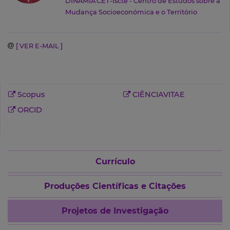
DINÂMIA'CET-Iscte - Centro de Estudos sobre a
Mudança Socioeconómica e o Território
[ VER E-MAIL ]
Scopus
CIÊNCIAVITAE
ORCID
Currículo
Produções Científicas e Citações
Projetos de Investigação