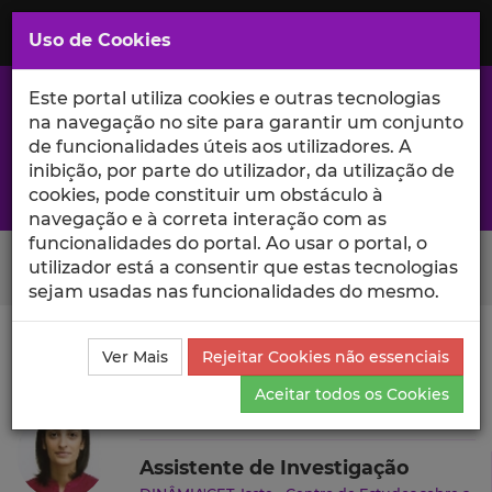
Saltar
para
MENU
Uso de Cookies
o
Conteúdo
Principal
Este portal utiliza cookies e outras tecnologias
na navegação no site para garantir um conjunto
de funcionalidades úteis aos utilizadores. A
inibição, por parte do utilizador, da utilização de
A excelência da investigação e ciência no Iscte
cookies, pode constituir um obstáculo à
navegação e à correta interação com as
funcionalidades do portal. Ao usar o portal, o
Search Button
utilizador está a consentir que estas tecnologias
sejam usadas nas funcionalidades do mesmo.
Ciência_Iscte
Autores
Patrícia André
Projetos de
Ver Mais
Rejeitar Cookies não essenciais
Investigação
Aceitar todos os Cookies
Patrícia André
Assistente de Investigação