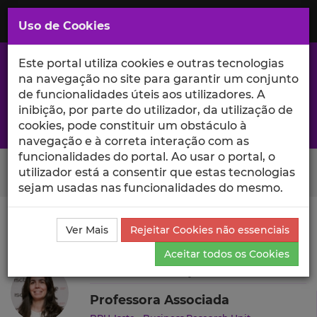
Saltar
para
MENU
Uso de Cookies
o
Conteúdo
Principal
Este portal utiliza cookies e outras tecnologias
na navegação no site para garantir um conjunto
de funcionalidades úteis aos utilizadores. A
inibição, por parte do utilizador, da utilização de
A excelência da investigação e ciência no Iscte
cookies, pode constituir um obstáculo à
navegação e à correta interação com as
funcionalidades do portal. Ao usar o portal, o
Search Button
utilizador está a consentir que estas tecnologias
sejam usadas nas funcionalidades do mesmo.
Ciência_Iscte
Autores
Patrícia A. Filipe
Outras
Ver Mais
Rejeitar Cookies não essenciais
Atividades
Aceitar todos os Cookies
Patrícia A. Filipe
Professora Associada