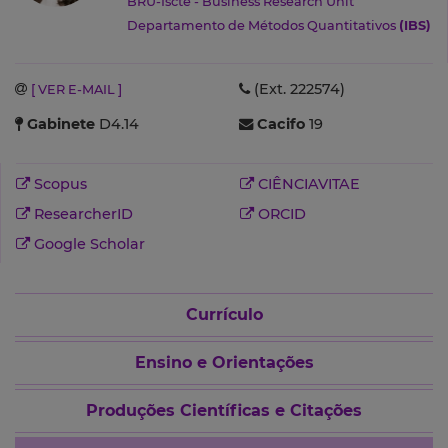
BRU-Iscte - Business Research Unit
Departamento de Métodos Quantitativos
(IBS)
(Ext. 222574)
[ VER E-MAIL ]
Gabinete
D4.14
Cacifo
19
Scopus
CIÊNCIAVITAE
ResearcherID
ORCID
Google Scholar
Currículo
Ensino e Orientações
Produções Científicas e Citações