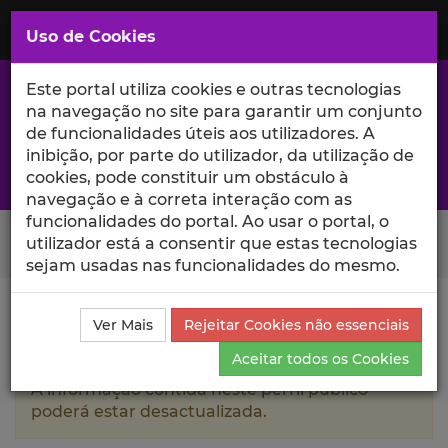
Saltar
para
MENU
Uso de Cookies
o
Conteúdo
Principal
Este portal utiliza cookies e outras tecnologias
na navegação no site para garantir um conjunto
de funcionalidades úteis aos utilizadores. A
inibição, por parte do utilizador, da utilização de
A excelência da investigação e ciência no Iscte
cookies, pode constituir um obstáculo à
navegação e à correta interação com as
funcionalidades do portal. Ao usar o portal, o
Search Button
utilizador está a consentir que estas tecnologias
sejam usadas nas funcionalidades do mesmo.
Ciência_Iscte
Autores
Paula Alexandra Leal Rocha
Ver Mais
Rejeitar Cookies não essenciais
Currículo
Aceitar todos os Cookies
A informação contida neste perfil público
poderá estar desactualizada.