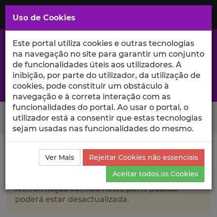
Saltar
para
MENU
Uso de Cookies
o
Conteúdo
Principal
Este portal utiliza cookies e outras tecnologias
na navegação no site para garantir um conjunto
de funcionalidades úteis aos utilizadores. A
inibição, por parte do utilizador, da utilização de
A excelência da investigação e ciência no Iscte
cookies, pode constituir um obstáculo à
navegação e à correta interação com as
funcionalidades do portal. Ao usar o portal, o
Search Button
utilizador está a consentir que estas tecnologias
sejam usadas nas funcionalidades do mesmo.
Ciência_Iscte
Autores
Paula Alexandra Leal Rocha
Ver Mais
Rejeitar Cookies não essenciais
Projetos de Investigação
Aceitar todos os Cookies
A informação contida neste perfil público
poderá estar desactualizada.