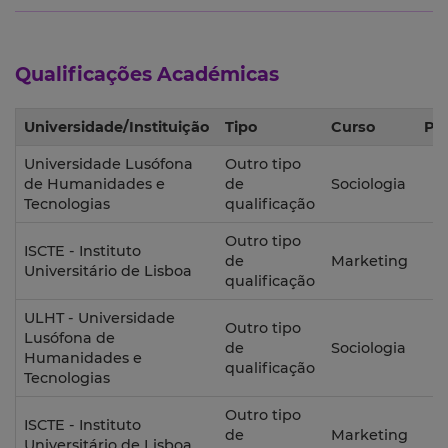
Qualificações Académicas
Universidade/Instituição
Tipo
Curso
Pe
Universidade Lusófona
Outro tipo
de Humanidades e
de
Sociologia
2
Tecnologias
qualificação
Outro tipo
ISCTE - Instituto
de
Marketing
Universitário de Lisboa
qualificação
ULHT - Universidade
Outro tipo
Lusófona de
de
Sociologia
Humanidades e
qualificação
Tecnologias
Outro tipo
ISCTE - Instituto
de
Marketing
Universitário de Lisboa