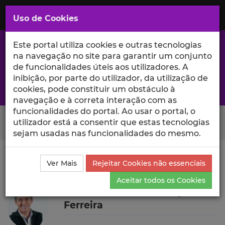
Saltar
para
MENU
Uso de Cookies
o
Conteúdo
Principal
Este portal utiliza cookies e outras tecnologias
na navegação no site para garantir um conjunto
de funcionalidades úteis aos utilizadores. A
inibição, por parte do utilizador, da utilização de
A excelência da investigação e ciência no Iscte
cookies, pode constituir um obstáculo à
navegação e à correta interação com as
funcionalidades do portal. Ao usar o portal, o
Search Button
utilizador está a consentir que estas tecnologias
sejam usadas nas funcionalidades do mesmo.
Ciência_Iscte
Autores
Paulo Alexandre Rodrigues
Ver Mais
Rejeitar Cookies não essenciais
Ferreira
Currículo
Aceitar todos os Cookies
Paulo Alexandre Rodrigues
Ferreira