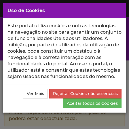
Saltar
para
MENU
Uso de Cookies
o
Conteúdo
Principal
Este portal utiliza cookies e outras tecnologias
na navegação no site para garantir um conjunto
de funcionalidades úteis aos utilizadores. A
inibição, por parte do utilizador, da utilização de
A excelência da investigação e ciência no Iscte
cookies, pode constituir um obstáculo à
navegação e à correta interação com as
funcionalidades do portal. Ao usar o portal, o
Search Button
utilizador está a consentir que estas tecnologias
sejam usadas nas funcionalidades do mesmo.
Ciência_Iscte
Autores
Renan Antônio da Silva
Ver Mais
Rejeitar Cookies não essenciais
Currículo
Aceitar todos os Cookies
A informação contida neste perfil público
poderá estar desactualizada.