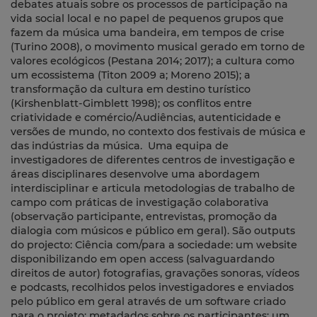
debates atuais sobre os processos de participação na
vida social local e no papel de pequenos grupos que
fazem da música uma bandeira, em tempos de crise
(Turino 2008), o movimento musical gerado em torno de
valores ecológicos (Pestana 2014; 2017); a cultura como
um ecossistema (Titon 2009 a; Moreno 2015); a
transformação da cultura em destino turístico
(Kirshenblatt-Gimblett 1998); os conflitos entre
criatividade e comércio/Audiências, autenticidade e
versões de mundo, no contexto dos festivais de música e
das indústrias da música. Uma equipa de
investigadores de diferentes centros de investigação e
áreas disciplinares desenvolve uma abordagem
interdisciplinar e articula metodologias de trabalho de
campo com práticas de investigação colaborativa
(observação participante, entrevistas, promoção da
dialogia com músicos e público em geral). São outputs
do projecto: Ciência com/para a sociedade: um website
disponibilizando em open access (salvaguardando
direitos de autor) fotografias, gravações sonoras, vídeos
e podcasts, recolhidos pelos investigadores e enviados
pelo público em geral através de um software criado
para o projeto; metadados sobre os participantes; um