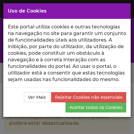
Saltar
para
MENU
Uso de Cookies
o
Conteúdo
Principal
Este portal utiliza cookies e outras tecnologias
na navegação no site para garantir um conjunto
de funcionalidades úteis aos utilizadores. A
inibição, por parte do utilizador, da utilização de
A excelência da investigação e ciência no Iscte
cookies, pode constituir um obstáculo à
navegação e à correta interação com as
funcionalidades do portal. Ao usar o portal, o
Search Button
utilizador está a consentir que estas tecnologias
sejam usadas nas funcionalidades do mesmo.
Ciência_Iscte
Autores
Rita Lopes
Projetos de
Ver Mais
Rejeitar Cookies não essenciais
Investigação
Aceitar todos os Cookies
A informação contida neste perfil público
poderá estar desactualizada.