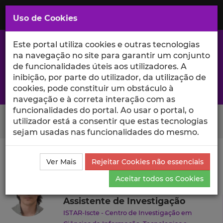
Saltar
para
MENU
Uso de Cookies
o
Conteúdo
Principal
Este portal utiliza cookies e outras tecnologias
na navegação no site para garantir um conjunto
de funcionalidades úteis aos utilizadores. A
inibição, por parte do utilizador, da utilização de
A excelência da investigação e ciência no Iscte
cookies, pode constituir um obstáculo à
navegação e à correta interação com as
funcionalidades do portal. Ao usar o portal, o
Search Button
utilizador está a consentir que estas tecnologias
sejam usadas nas funcionalidades do mesmo.
Ciência_Iscte
Autores
Rodrigo Simões
Currículo
Ver Mais
Rejeitar Cookies não essenciais
Rodrigo Simões
Aceitar todos os Cookies
Assistente de Investigação
ISTAR-Iscte - Centro de Investigação em