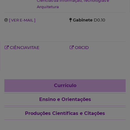
Ciências da Informação, Tecnologias e
Arquitetura
Gabinete
D0.10
[ VER E-MAIL ]
CIÊNCIAVITAE
ORCID
Currículo
Ensino e Orientações
Produções Científicas e Citações