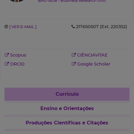
BRU-Iscte - Business Research Unit
217650507 (Ext. 220352)
[ VER E-MAIL ]
Scopus
CIÊNCIAVITAE
ORCID
Google Scholar
Currículo
Ensino e Orientações
Produções Científicas e Citações