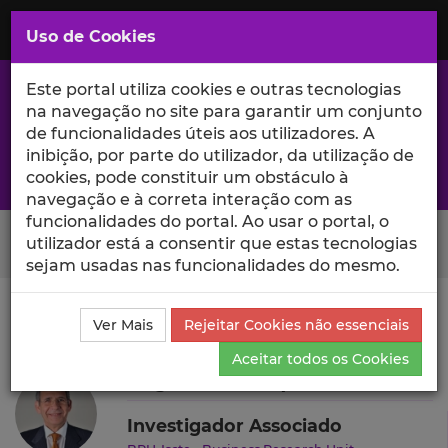
Saltar
para
MENU
Uso de Cookies
o
Conteúdo
Principal
Este portal utiliza cookies e outras tecnologias
na navegação no site para garantir um conjunto
de funcionalidades úteis aos utilizadores. A
inibição, por parte do utilizador, da utilização de
A excelência da investigação e ciência no Iscte
cookies, pode constituir um obstáculo à
navegação e à correta interação com as
funcionalidades do portal. Ao usar o portal, o
Search Button
utilizador está a consentir que estas tecnologias
sejam usadas nas funcionalidades do mesmo.
Ciência_Iscte
Autores
Rogério Serrasqueiro
Ver Mais
Rejeitar Cookies não essenciais
Currículo
Aceitar todos os Cookies
Rogério Serrasqueiro
Investigador Associado