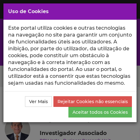
Saltar
para
MENU
Uso de Cookies
o
Conteúdo
Principal
Este portal utiliza cookies e outras tecnologias
na navegação no site para garantir um conjunto
de funcionalidades úteis aos utilizadores. A
inibição, por parte do utilizador, da utilização de
A excelência da investigação e ciência no Iscte
cookies, pode constituir um obstáculo à
navegação e à correta interação com as
funcionalidades do portal. Ao usar o portal, o
Search Button
utilizador está a consentir que estas tecnologias
sejam usadas nas funcionalidades do mesmo.
Ciência_Iscte
Autores
Rogério Serrasqueiro
Ver Mais
Rejeitar Cookies não essenciais
Outras Atividades
Aceitar todos os Cookies
Rogério Serrasqueiro
Investigador Associado