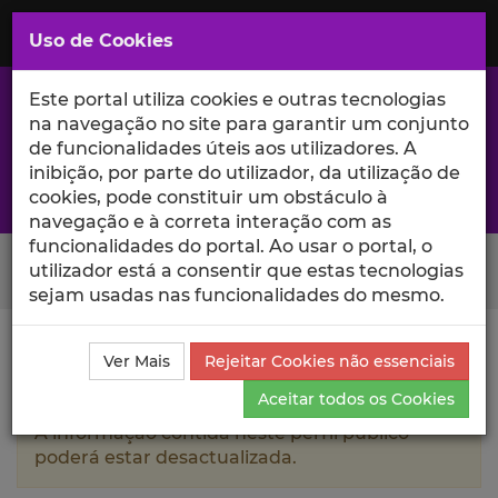
Saltar
para
MENU
Uso de Cookies
o
Conteúdo
Principal
Este portal utiliza cookies e outras tecnologias
na navegação no site para garantir um conjunto
de funcionalidades úteis aos utilizadores. A
inibição, por parte do utilizador, da utilização de
A excelência da investigação e ciência no Iscte
cookies, pode constituir um obstáculo à
navegação e à correta interação com as
funcionalidades do portal. Ao usar o portal, o
Search Button
utilizador está a consentir que estas tecnologias
sejam usadas nas funcionalidades do mesmo.
Ciência_Iscte
Autores
Rosa Isabel Rodrigues
Ver Mais
Rejeitar Cookies não essenciais
Currículo
Aceitar todos os Cookies
A informação contida neste perfil público
poderá estar desactualizada.