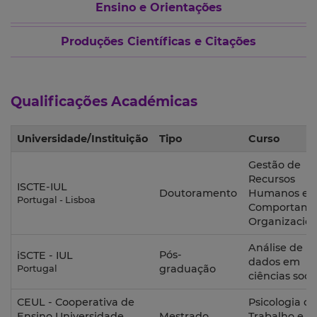
Ensino e Orientações
Produções Científicas e Citações
Qualificações Académicas
Universidade/Instituição
Tipo
Curso
Gestão de
Recursos
ISCTE-IUL
Doutoramento
Humanos e
Portugal - Lisboa
Comportame
Organizacion
Análise de
Pós-
iSCTE - IUL
dados em
graduação
Portugal
ciências soci
CEUL - Cooperativa de
Psicologia do
Ensino Universidade
Mestrado
Trabalho e d