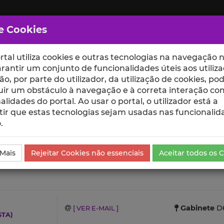
e Cookies
rtal utiliza cookies e outras tecnologias na navegação n
rantir um conjunto de funcionalidades úteis aos utiliza
ção, por parte do utilizador, da utilização de cookies, po
uir um obstáculo à navegação e à correta interação co
scte
ESCOLAS
UNIDADES
alidades do portal. Ao usar o portal, o utilizador está a
ir que estas tecnologias sejam usadas nas funcionalid
.
 Mais
Rejeitar Cookies não essenciais
Aceitar todos os 
Gabinete
D6
[ VER E-MAIL ]
STA)