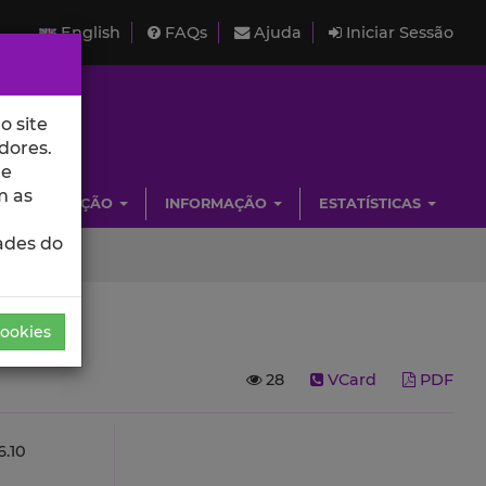
English
FAQs
Ajuda
Iniciar Sessão
o site
dores.
de
m as
INVESTIGAÇÃO
INFORMAÇÃO
ESTATÍSTICAS
ades do
Cookies
28
VCard
PDF
.10