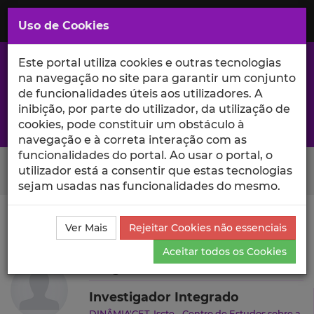
Saltar
para
MENU
Uso de Cookies
o
Conteúdo
Principal
Este portal utiliza cookies e outras tecnologias
na navegação no site para garantir um conjunto
de funcionalidades úteis aos utilizadores. A
inibição, por parte do utilizador, da utilização de
A excelência da investigação e ciência no Iscte
cookies, pode constituir um obstáculo à
navegação e à correta interação com as
funcionalidades do portal. Ao usar o portal, o
Search Button
utilizador está a consentir que estas tecnologias
sejam usadas nas funcionalidades do mesmo.
Ciência_Iscte
Autores
Sérgio Nunes
Produções
Ver Mais
Rejeitar Cookies não essenciais
Científicas e Citações
Aceitar todos os Cookies
Sérgio Nunes
Investigador Integrado
DINÂMIA'CET-Iscte - Centro de Estudos sobre a