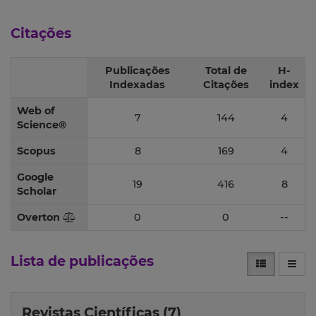
Citações
Publicações
Total de
H-
Indexadas
Citações
index
Web of
7
144
4
Science®
Scopus
8
169
4
Google
19
416
8
Scholar
Overton
0
0
--
Lista de publicações
Revistas Científicas (7)