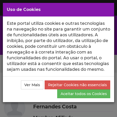
Saltar
para
MENU
Uso de Cookies
o
Conteúdo
Principal
Este portal utiliza cookies e outras tecnologias
na navegação no site para garantir um conjunto
de funcionalidades úteis aos utilizadores. A
inibição, por parte do utilizador, da utilização de
A excelência da investigação e ciência no Iscte
cookies, pode constituir um obstáculo à
navegação e à correta interação com as
funcionalidades do portal. Ao usar o portal, o
Search Button
utilizador está a consentir que estas tecnologias
sejam usadas nas funcionalidades do mesmo.
Ciência_Iscte
Autores
Silvia Margarida dos Santos
Ver Mais
Rejeitar Cookies não essenciais
Fernandes Costa
Currículo
Aceitar todos os Cookies
Silvia Margarida dos Santos
Fernandes Costa