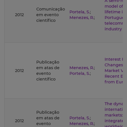
A semi-ma
model of 
Comunicação
Portela, S.
;
lifetime in
2012
em evento
Menezes, R.
;
Portugues
científico
telecommu
industry
Interest R
Publicação
Changes a
em atas de
Menezes, R.
;
2012
Market Vola
evento
Portela, S.
;
Recent Ev
científico
from Euro
The dynam
internatio
Publicação
markets: i
em atas de
Portela, S.
;
2012
integrated
evento
Menezes, R.
;
worldwide