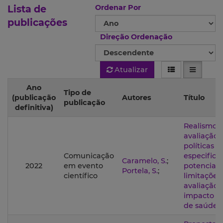
Lista de
Ordenar Por
publicações
Direção Ordenação
Atualizar
Ano
Tipo de
(publicação
Autores
Título
publicação
definitiva)
Realismo c
avaliação 
políticas p
Comunicação
especifici
Caramelo, S.
;
2022
em evento
potenciali
Portela, S.
;
científico
limitaçõe
avaliação 
impacto de
de saúde