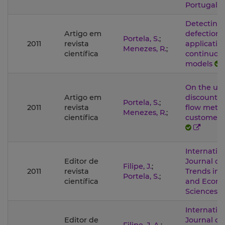
Portugal
Detecting
Artigo em
defections
Portela, S.
;
2011
revista
applicatio
Menezes, R.
;
científica
continuou
models
On the use
Artigo em
discounte
Portela, S.
;
2011
revista
flow meth
Menezes, R.
;
científica
customer 
Internatio
Editor de
Journal of
Filipe, J.
;
2011
revista
Trends in 
Portela, S.
;
científica
and Econ
Sciences
Internatio
Editor de
Journal of