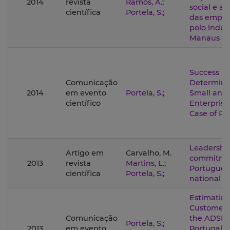
2014
revista
Ramos, A.
;
social e a
científica
Portela, S.
;
das empre
polo indust
Manaus
Success
Comunicação
Determina
2014
em evento
Portela, S.
;
Small and
científico
Enterprise
Case of Po
Leadershi
Artigo em
Carvalho, M.
commitme
2013
revista
Martins, L.
;
Portugues
científica
Portela, S.
;
national 
Estimatin
Customer 
Comunicação
the ADSL I
Portela, S.
;
2013
em evento
Portugal -