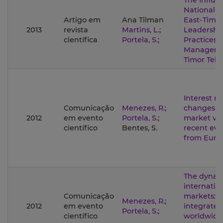
The Influe
National C
Artigo em
Ana Tilman
East-Timor
2013
revista
Martins, L.
;
Leadershi
científica
Portela, S.
;
Practices 
Managers 
Timor Tel
Interest ra
Comunicação
Menezes, R.
;
changes a
2012
em evento
Portela, S.
;
market vola
científico
Bentes, S.
recent ev
from Euro
The dynam
internatio
Comunicação
markets: i
Menezes, R.
;
2012
em evento
integrated
Portela, S.
;
científico
worldwide