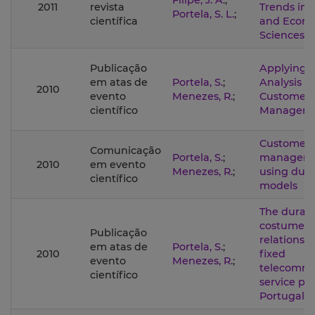
Filipe, J. A.
;
2011
revista
Trends in 
Portela, S. L.
;
científica
and Econo
Sciences
Publicação
Applying S
em atas de
Portela, S.
;
Analysis o
2010
evento
Menezes, R.
;
Customer 
científico
Managem
Customer
Comunicação
Portela, S.
;
manageme
2010
em evento
Menezes, R.
;
using dura
científico
models
The durati
costumer
Publicação
relationsh
em atas de
Portela, S.
;
2010
fixed
evento
Menezes, R.
;
telecommu
científico
service pro
Portugal