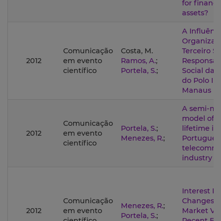
for financi
assets?
A Influênc
Organizaç
Comunicação
Costa, M.
Terceiro S
2012
em evento
Ramos, A.
;
Responsab
científico
Portela, S.
;
Social das
do Polo In
Manaus
A semi-ma
model of 
Comunicação
Portela, S.
;
lifetime in
2012
em evento
Menezes, R.
;
Portugues
científico
telecommu
industry
Interest R
Comunicação
Changes a
Menezes, R.
;
2012
em evento
Market Vola
Portela, S.
;
científico
Recent Ev