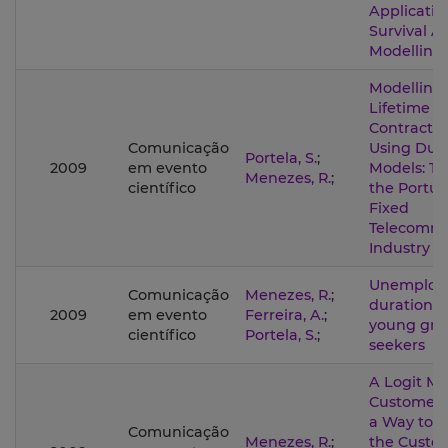
Applicatio
Survival An
Modelling
Modelling
Lifetime in
Contractua
Comunicação
Using Dur
Portela, S.
;
2009
em evento
Models: Th
Menezes, R.
;
científico
the Portu
Fixed
Telecommu
Industry
Unemploy
Comunicação
Menezes, R.
;
duration 
2009
em evento
Ferreira, A.
;
young gra
científico
Portela, S.
;
seekers
A Logit Mo
Customer 
a Way to 
Comunicação
Menezes, R.
;
the Custo