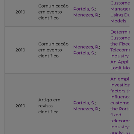
Customer
Comunicação
Portela, S.
;
Manageme
2010
em evento
Menezes, R.
;
Using Dur
científico
Models
Determina
Customer 
Comunicação
the Fixed
Menezes, R.
;
2010
em evento
Telecommu
Portela, S.
;
científico
Industry in
An Applica
Logit Mod
An empiric
investigati
factors tha
influence 
Artigo em
Portela, S.
;
customer 
2010
revista
Menezes, R.
;
the Portu
científica
fixed
telecommu
industry: A
analysis a