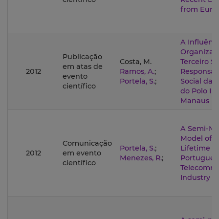
from Euro
A Influênc
Organizaç
Publicação
Costa, M.
Terceiro S
em atas de
2012
Ramos, A.
;
Responsab
evento
Portela, S.
;
Social das
científico
do Polo In
Manaus
A Semi-Ma
Model of 
Comunicação
Portela, S.
;
Lifetime i
2012
em evento
Menezes, R.
;
Portugues
científico
Telecommu
Industry