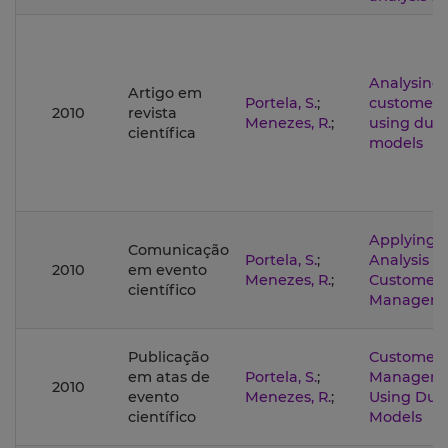
Analysing 
Artigo em
Portela, S.
;
customer c
2010
revista
Menezes, R.
;
using dura
científica
models
Applying S
Comunicação
Portela, S.
;
Analysis o
2010
em evento
Menezes, R.
;
Customer 
científico
Managem
Publicação
Customer
em atas de
Portela, S.
;
Manageme
2010
evento
Menezes, R.
;
Using Dur
científico
Models