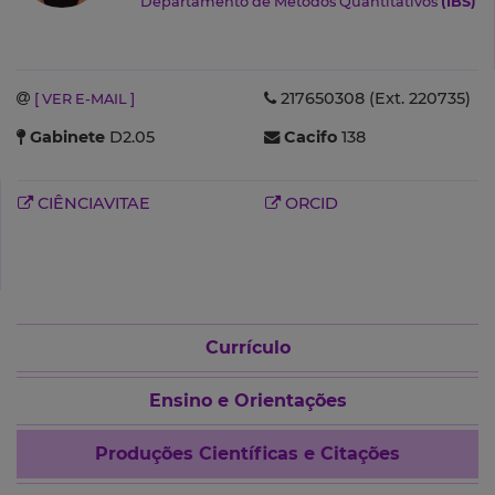
Departamento de Métodos Quantitativos
(IBS)
217650308 (Ext. 220735)
[ VER E-MAIL ]
Gabinete
D2.05
Cacifo
138
CIÊNCIAVITAE
ORCID
Currículo
Ensino e Orientações
Produções Científicas e Citações