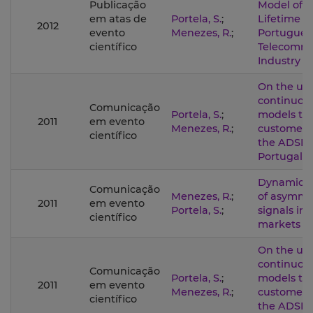
Publicação
Model of 
em atas de
Portela, S.
;
Lifetime i
2012
evento
Menezes, R.
;
Portugues
científico
Telecommu
Industry
On the use
continuou
Comunicação
Portela, S.
;
models to 
2011
em evento
Menezes, R.
;
customer 
científico
the ADSL i
Portugal
Dynamic 
Comunicação
Menezes, R.
;
of asymme
2011
em evento
Portela, S.
;
signals in 
científico
markets
On the use
continuou
Comunicação
Portela, S.
;
models to 
2011
em evento
Menezes, R.
;
customer 
científico
the ADSL i