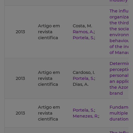
industry
The influe
organizati
the third 
Artigo em
Costa, M.
the social
2013
revista
Ramos, A.
;
environme
científica
Portela, S.
;
behaviour:
of the indu
of Manaus
Determinan
perception
Artigo em
Cardoso, I.
personalit
2013
revista
Portela, S.
;
an applica
científica
Dias, A.
the Azores
brand
Artigo em
Fundament
Portela, S.
;
2013
revista
multiple e
Menezes, R.
;
científica
duration 