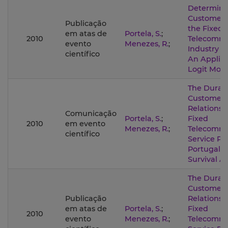
Determina
Customer 
Publicação
the Fixed
em atas de
Portela, S.
;
2010
Telecommu
evento
Menezes, R.
;
Industry in
científico
An Applica
Logit Mod
The Durati
Customer
Relationsh
Comunicação
Portela, S.
;
Fixed
2010
em evento
Menezes, R.
;
Telecommu
científico
Service Pr
Portugal u
Survival An
The Durati
Customer
Publicação
Relationsh
em atas de
Portela, S.
;
Fixed
2010
evento
Menezes, R.
;
Telecommu