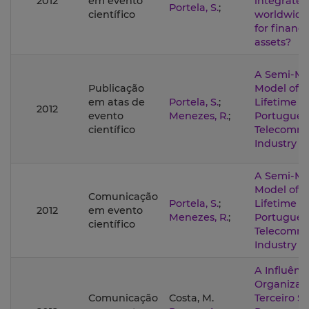
2012
em evento
integrated
Portela, S.
;
científico
worldwide
for financi
assets?
A Semi-Ma
Publicação
Model of 
em atas de
Portela, S.
;
Lifetime i
2012
evento
Menezes, R.
;
Portugues
científico
Telecommu
Industry
A Semi-Ma
Model of 
Comunicação
Portela, S.
;
Lifetime i
2012
em evento
Menezes, R.
;
Portugues
científico
Telecommu
Industry
A Influênc
Organizaç
Comunicação
Costa, M.
Terceiro S