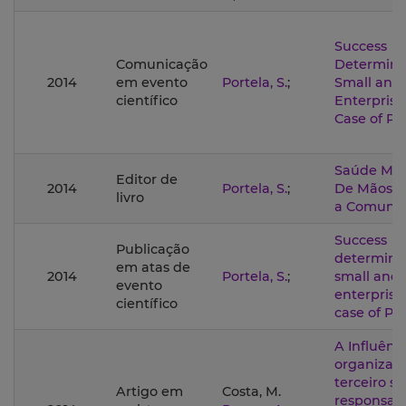
Success
Comunicação
Determina
2014
em evento
Portela, S.
;
Small and
científico
Enterprise
Case of Po
Saúde Mai
Editor de
2014
Portela, S.
;
De Mãos 
livro
a Comuni
Success
Publicação
determina
em atas de
2014
Portela, S.
;
small and
evento
enterprise
científico
case of Po
A Influênc
organizaç
terceiro se
Artigo em
Costa, M.
responsab