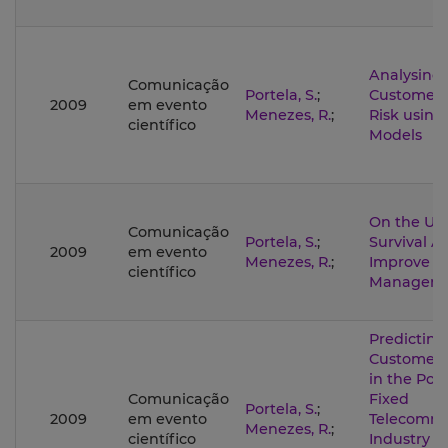
Analysing 
Comunicação
Portela, S.
;
Customer 
2009
em evento
Menezes, R.
;
Risk using
científico
Models
On the Use
Comunicação
Portela, S.
;
Survival An
2009
em evento
Menezes, R.
;
Improve C
científico
Managem
Predicting
Customer 
in the Por
Comunicação
Fixed
Portela, S.
;
2009
em evento
Telecommu
Menezes, R.
;
científico
Industry A