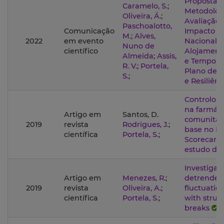
Proposta 
Caramelo, S.
;
Metodolog
Oliveira, Á.
;
Avaliação 
Paschoalotto,
Comunicação
Impacto d
M.
;
Alves,
2022
em evento
Nacional 
Nuno de
científico
Alojament
Almeida
;
Assis,
e Temporá
R. V.
;
Portela,
Plano de 
S.
;
e Resiliênc
Controlo e
na farmác
Artigo em
Santos, D.
comunitár
2019
revista
Rodrigues, J.
;
base no B
científica
Portela, S.
;
Scorecard
estudo de
Investigat
Artigo em
Menezes, R.
;
detrended
2019
revista
Oliveira, A.
;
fluctuation
científica
Portela, S.
;
with struc
breaks