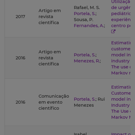
Utilização 
Rafael, M. S.
de urgênc
Artigo em
Portela, S.
;
pediátrica:
2017
revista
Sousa, P.
experiênc
científica
Fernandes, A.
;
centro po
Estimating
customer 
Artigo em
Portela, S.
;
model in 
2016
revista
Menezes, R.
;
industry in
científica
The use of
Markov m
Estimating
Customer 
Comunicação
Portela, S.
; Rui
model in 
2016
em evento
Menezes
Industry in
científico
The Use of
Markov Mo
Isabel
Impact of 