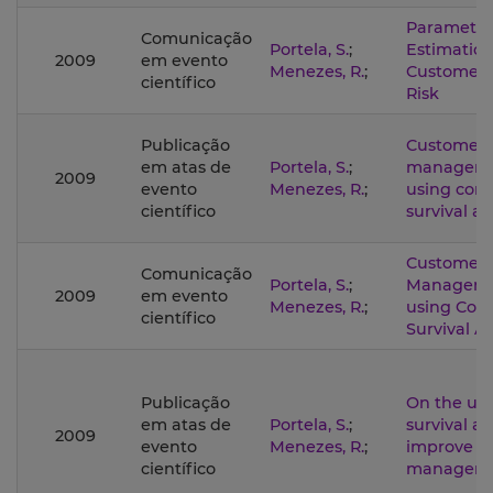
Parametri
Comunicação
Portela, S.
;
Estimation
2009
em evento
Menezes, R.
;
Customer 
científico
Risk
Publicação
Customer 
em atas de
Portela, S.
;
manageme
2009
evento
Menezes, R.
;
using con
científico
survival an
Customer 
Comunicação
Portela, S.
;
Manageme
2009
em evento
Menezes, R.
;
using Con
científico
Survival An
Publicação
On the use
em atas de
Portela, S.
;
survival an
2009
evento
Menezes, R.
;
improve c
científico
managem