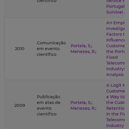
científico
Service Pr
Portugal u
Survival An
An Empiri
Investigati
Factors th
Influence 
Comunicação
Portela, S.
;
Customer 
2010
em evento
Menezes, R.
;
the Portu
científico
Fixed
Telecommu
Industry: A
Analysis A
A Logit Mo
Customer 
Publicação
a Way to 
em atas de
Portela, S.
;
the Custo
2009
evento
Menezes, R.
;
Retention 
científico
in the Fix
Telecommu
Industry i