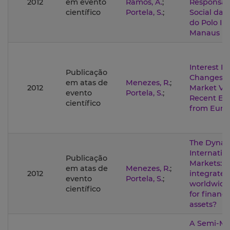
2012
em evento
Ramos, A.
;
Responsab
científico
Portela, S.
;
Social das
do Polo In
Manaus
Interest R
Publicação
Changes a
em atas de
Menezes, R.
;
2012
Market Vola
evento
Portela, S.
;
Recent Ev
científico
from Euro
The Dynam
Internatio
Publicação
Markets: i
em atas de
Menezes, R.
;
2012
integrated
evento
Portela, S.
;
worldwide
científico
for financi
assets?
A Semi-Ma