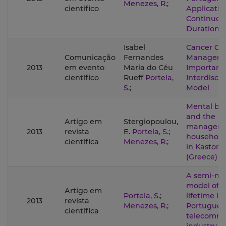
Menezes, R.
;
científico
Applicatio
Continuou
Duration 
Isabel
Cancer Ca
Comunicação
Fernandes
Manageme
2013
em evento
Maria do Céu
Importanc
científico
Rueff
Portela,
Interdiscip
S.
;
Model
Mental bu
and the
Artigo em
Stergiopoulou,
manageme
2013
revista
E.
Portela, S.
;
household
científica
Menezes, R.
;
in Kastoria
(Greece)
A semi-ma
model of 
Artigo em
Portela, S.
;
lifetime in
2013
revista
Menezes, R.
;
Portugues
científica
telecommu