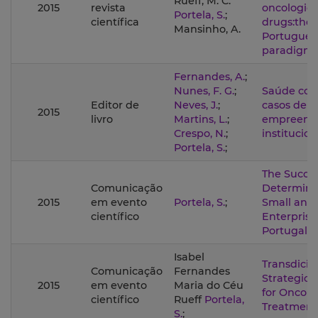
Rueff, M. C.
2015
revista
oncologica
Portela, S.
;
científica
drugs:the
Mansinho, A.
Portugues
paradigm
Fernandes, A.
;
Nunes, F. G.
;
Saúde com
Editor de
Neves, J.
;
casos de
2015
livro
Martins, L.
;
empreend
Crespo, N.
;
institucion
Portela, S.
;
The Succe
Comunicação
Determina
2015
em evento
Portela, S.
;
Small and
científico
Enterprise
Portugal
Isabel
Transdicipl
Comunicação
Fernandes
Strategic 
2015
em evento
Maria do Céu
for Oncolo
científico
Rueff
Portela,
Treatment
S.
;