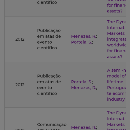
científico
for financi
assets?
The Dynam
Internatio
Publicação
Markets: i
em atas de
Menezes, R.
;
2012
integrated
evento
Portela, S.
;
worldwide
científico
for financi
assets?
A semi-ma
Publicação
model of 
em atas de
Portela, S.
;
lifetime in
2012
evento
Menezes, R.
;
Portugues
científico
telecommu
industry
The Dynam
Internatio
Comunicação
Markets: i
Menezes, R.
;