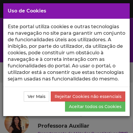
Saltar
para
MENU
Uso de Cookies
o
Conteúdo
Principal
Este portal utiliza cookies e outras tecnologias
na navegação no site para garantir um conjunto
de funcionalidades úteis aos utilizadores. A
inibição, por parte do utilizador, da utilização de
A excelência da investigação e ciência no Iscte
cookies, pode constituir um obstáculo à
navegação e à correta interação com as
funcionalidades do portal. Ao usar o portal, o
Search Button
utilizador está a consentir que estas tecnologias
sejam usadas nas funcionalidades do mesmo.
Ciência_Iscte
Autores
Sofia Maria Lopes Portela
Ver Mais
Rejeitar Cookies não essenciais
Produções Científicas e Citações
Aceitar todos os Cookies
Sofia Maria Lopes Portela
Professora Auxiliar