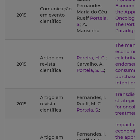
Fernandes
Economic C
Comunicação
Maria do Céu
the Appro
2015
em evento
Rueff
Portela,
Oncologica
científico
S.
; A.
The Portu
Mansinho
Paradigm
The manag
economic e
Artigo em
Pereira, H. G.
;
celebrity
2015
revista
Carvalho, A.
endorsem
científica
Portela, S. L.
;
consumer
purchasin
intentions
Transdiscip
Artigo em
Fernandes, I.
strategic 
2015
revista
Rueff, M. C.
for oncolo
científica
Portela, S.
;
treatment
Impact of 
economic c
Fernandes, I.
Artigo em
the approv