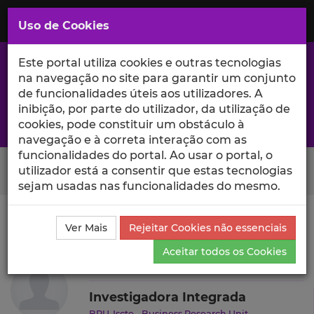
Saltar
para
MENU
Uso de Cookies
o
Conteúdo
Principal
Este portal utiliza cookies e outras tecnologias
na navegação no site para garantir um conjunto
de funcionalidades úteis aos utilizadores. A
inibição, por parte do utilizador, da utilização de
A excelência da investigação e ciência no Iscte
cookies, pode constituir um obstáculo à
navegação e à correta interação com as
funcionalidades do portal. Ao usar o portal, o
Search Button
utilizador está a consentir que estas tecnologias
sejam usadas nas funcionalidades do mesmo.
Ciência_Iscte
Autores
Susana Correia Santos
Ver Mais
Rejeitar Cookies não essenciais
Currículo
Aceitar todos os Cookies
Susana Correia Santos
Investigadora Integrada
BRU-Iscte - Business Research Unit