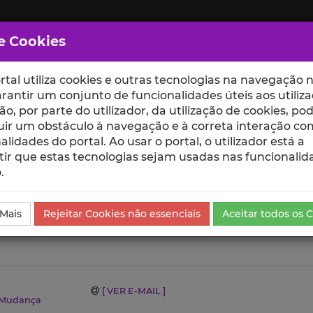
e Cookies
rtal utiliza cookies e outras tecnologias na navegação n
rantir um conjunto de funcionalidades úteis aos utiliza
ção, por parte do utilizador, da utilização de cookies, po
uir um obstáculo à navegação e à correta interação co
scte
ESCOLAS
UNIDADES
alidades do portal. Ao usar o portal, o utilizador está a
ir que estas tecnologias sejam usadas nas funcionalid
.
 Mais
Rejeitar Cookies não essenciais
Aceitar todos os 
[ VER E-MAIL ]
a Mudança