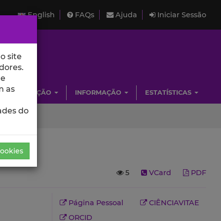
English
FAQs
Ajuda
Iniciar Sessão
o site
dores.
de
m as
INVESTIGAÇÃO
INFORMAÇÃO
ESTATÍSTICAS
ades do
Cookies
5
VCard
PDF
Página Pessoal
CIÊNCIAVITAE
ORCID