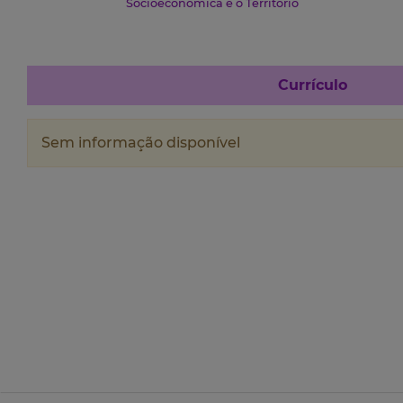
Socioeconómica e o Território
Currículo
Sem informação disponível