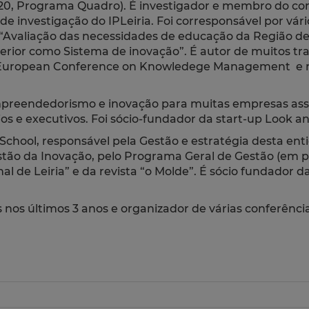
020, Programa Quadro). É investigador e membro do con
e investigação do IPLeiria. Foi corresponsável por vá
“Avaliação das necessidades de educação da Região de 
terior como Sistema de inovação”. É autor de muitos tr
a European Conference on Knowledege Management e re
reendedorismo e inovação para muitas empresas associa
e executivos. Foi sócio-fundador da start-up Look an
School, responsável pela Gestão e estratégia desta ent
o da Inovação, pelo Programa Geral de Gestão (em par
l de Leiria” e da revista “o Molde”. É sócio fundador d
nos últimos 3 anos e organizador de várias conferência