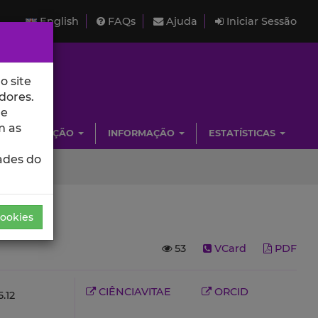
English
FAQs
Ajuda
Iniciar Sessão
o site
dores.
de
m as
INVESTIGAÇÃO
INFORMAÇÃO
ESTATÍSTICAS
ades do
Cookies
53
VCard
PDF
CIÊNCIAVITAE
ORCID
.12