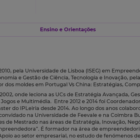
Ensino e Orientações
 2010, pela Universidade de Lisboa (ISEG) em Empreen
nomia e Gestão de Ciência, Tecnologia e Inovação, pela
or dos moldes em Portugal Vs China: Estratégias, Comp
de 2002, onde leciona as UCs de Estratégia Avançada, 
Jogos e Multimédia. Entre 2012 e 2014 foi Coordenad
Master do IPLeiria desde 2014. Ao longo dos anos colab
r convidado na Universidade de Feevale e na Coimbra Bu
s de Mestrado nas áreas de Estratégia, Inovação, Neg
empreendedora”. É formador na área de empreendedor
Apoio ao setor empresarial, no estudo de fenómenos d