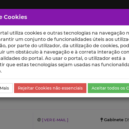
e Cookies
rtal utiliza cookies e outras tecnologias na navegação n
rantir um conjunto de funcionalidades úteis aos utiliza
ção, por parte do utilizador, da utilização de cookies, po
uir um obstáculo à navegação e à correta interação co
scte
ESCOLAS
UNIDADES
alidades do portal. Ao usar o portal, o utilizador está a
ir que estas tecnologias sejam usadas nas funcionalid
.
 Mais
Rejeitar Cookies não essenciais
Aceitar todos os 
Gabinete
D5
[ VER E-MAIL ]