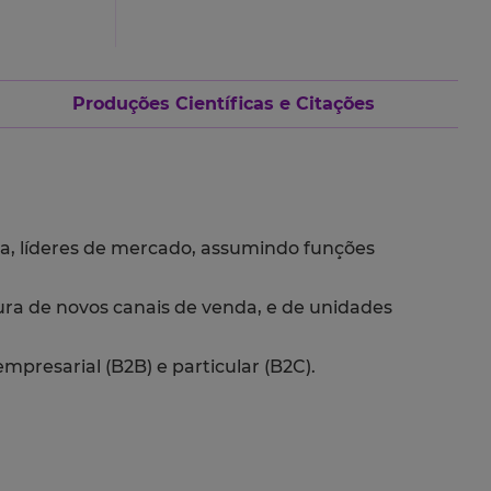
Produções Científicas e Citações
ia, líderes de mercado, assumindo funções
ura de novos canais de venda, e de unidades
presarial (B2B) e particular (B2C).