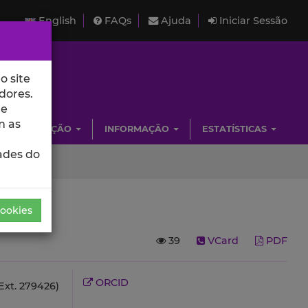
English
FAQs
Ajuda
Iniciar Sessão
o site
dores.
de
m as
INVESTIGAÇÃO
INFORMAÇÃO
ESTATÍSTICAS
ades do
Cookies
39
VCard
PDF
ORCID
Ext. 279426)