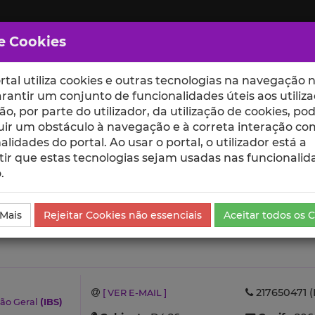
e Cookies
rtal utiliza cookies e outras tecnologias na navegação n
rantir um conjunto de funcionalidades úteis aos utiliza
ção, por parte do utilizador, da utilização de cookies, po
uir um obstáculo à navegação e à correta interação co
scte
ESCOLAS
UNIDADES
alidades do portal. Ao usar o portal, o utilizador está a
ir que estas tecnologias sejam usadas nas funcionalid
.
 Mais
Rejeitar Cookies não essenciais
Aceitar todos os 
217650471 (
[ VER E-MAIL ]
ão Geral
(IBS)