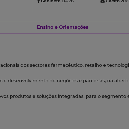
Gabinete
D4.26
Cacifo
206
Ensino e Orientações
acionais dos sectores farmacêutico, retalho e tecnolog
 e desenvolvimento de negócios e parcerias, na abert
os produtos e soluções integradas, para o segmento em