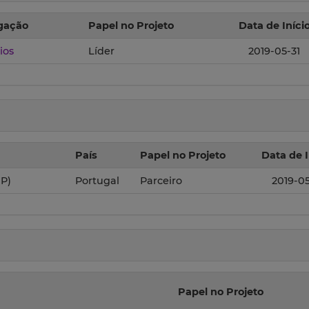
igação
Papel no Projeto
Data de Iníci
ios
Líder
2019-05-31
País
Papel no Projeto
Data de I
UP)
Portugal
Parceiro
2019-05
Papel no Projeto