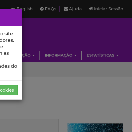
English
FAQs
Ajuda
Iniciar Sessão
o site
dores.
de
m as
INVESTIGAÇÃO
INFORMAÇÃO
ESTATÍSTICAS
ades do
Cookies