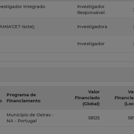
nvestigador Integrado
Investigador
Responsável
AMIA'CET-Iscte);
Investigadora
Investigador
Valor
Va
Programa de
Financiado
Financi
o
Financiamento
(Global)
(Loc
Município de Oeiras -
58125
58
NA - Portugal