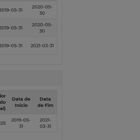
2020-05-
2019-05-31
30
2020-05-
2019-05-31
30
2019-05-31
2021-03-31
lor
Data de
Data
ado
Início
de Fim
al)
2019-05-
2021-
125
31
03-31