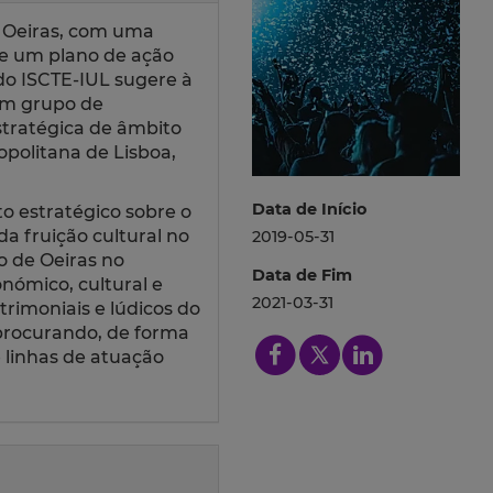
m Oeiras, com uma
de um plano de ação
do ISCTE-IUL sugere à
um grupo de
stratégica de âmbito
opolitana de Lisboa,
Data de Início
o estratégico sobre o
da fruição cultural no
2019-05-31
o de Oeiras no
Data de Fim
ómico, cultural e
2021-03-31
atrimoniais e lúdicos do
, procurando, de forma
 linhas de atuação