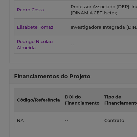
Professor Associado (DEP); I
Pedro Costa
(DINAMIA'CET-Iscte);
Elisabete Tomaz
Investigadora Integrada (DIN
Rodrigo Nicolau
--
Almeida
Financiamentos do Projeto
DOI do
Tipo de
Código/Referência
Financiamento
Financiament
NA
--
Contrato