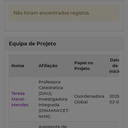
Não foram encontrados registos.
Equipa de Projeto
Data
Papel no
Nome
Afiliação
de
Projeto
Início
Professora
Catedrática
Teresa
(DAU);
Coordenadora
2025-
2
Marat-
Investigadora
Global
02-01
Mendes
Integrada
(DINAMIA'CET-
Iscte);
Assistente de