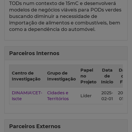
TODs num contexto de 15mC e desenvolverá
modelos de negócios viáveis ​​para PODs verdes
buscando diminuir a necessidade de
importação de alimentos e combustíveis, bem
como a dependência do automóvel.
Parceiros Internos
Papel
Data
Data
Centro de
Grupo de
no
de
de
Investigação
Investigação
Projeto
Início
Fim
DINAMIA'CET-
Cidades e
2025-
2028-
Líder
Iscte
Territórios
02-01
01-31
Parceiros Externos