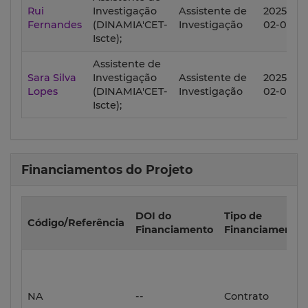
Rui
Investigação
Assistente de
2025-
2
Fernandes
(DINAMIA'CET-
Investigação
02-01
Iscte);
Assistente de
Sara Silva
Investigação
Assistente de
2025-
2
Lopes
(DINAMIA'CET-
Investigação
02-01
Iscte);
Financiamentos do Projeto
DOI do
Tipo de
Código/Referência
Financiamento
Financiamento
NA
--
Contrato