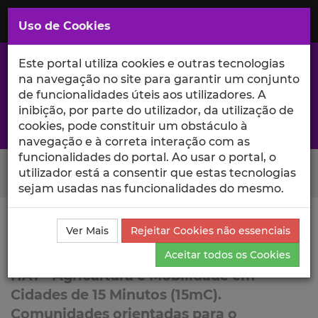
Saltar
para
MENU
Uso de Cookies
o
Conteúdo
Principal
Este portal utiliza cookies e outras tecnologias
na navegação no site para garantir um conjunto
de funcionalidades úteis aos utilizadores. A
inibição, por parte do utilizador, da utilização de
A excelência da investigação e ciência no Iscte
cookies, pode constituir um obstáculo à
navegação e à correta interação com as
funcionalidades do portal. Ao usar o portal, o
Search Button
utilizador está a consentir que estas tecnologias
sejam usadas nas funcionalidades do mesmo.
Ciência_Iscte
Lista de Projetos
Projeto
Ver Mais
Rejeitar Cookies não essenciais
HAT
Aceitar todos os Cookies
HAT - Agricultura e Mobilidade em
Cidades de 15 Minutos (15mC).
Comunidades orientadas para o