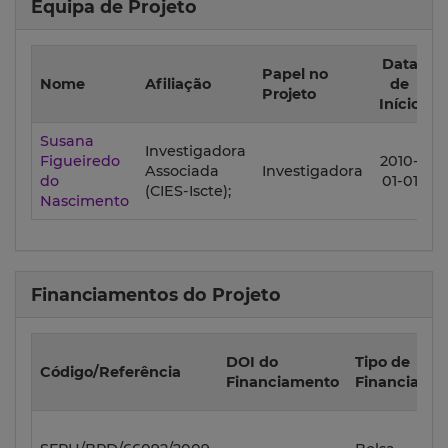
Equipa de Projeto
Data
D
Papel no
Nome
Afiliação
de
Projeto
Início
Susana
Investigadora
Figueiredo
2010-
2
Associada
Investigadora
do
01-01
1
(CIES-Iscte);
Nascimento
Financiamentos do Projeto
DOI do
Tipo de
Código/Referência
Financiamento
Financiame