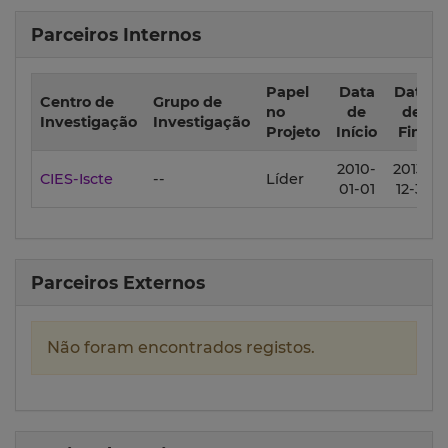
Parceiros Internos
Papel
Data
Data
Centro de
Grupo de
no
de
de
Investigação
Investigação
Projeto
Início
Fim
2010-
2013-
CIES-Iscte
--
Líder
01-01
12-31
Parceiros Externos
Não foram encontrados registos.