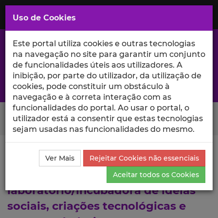
Saltar
para
MENU
Uso de Cookies
o
Conteúdo
Principal
Este portal utiliza cookies e outras tecnologias
na navegação no site para garantir um conjunto
de funcionalidades úteis aos utilizadores. A
inibição, por parte do utilizador, da utilização de
A excelência da investigação e ciência no Iscte
cookies, pode constituir um obstáculo à
navegação e à correta interação com as
funcionalidades do portal. Ao usar o portal, o
Search Button
utilizador está a consentir que estas tecnologias
sejam usadas nas funcionalidades do mesmo.
Ciência_Iscte
Lista de Projetos
Projeto
Ver Mais
Rejeitar Cookies não essenciais
Sociologia na tecnologia: para um
Aceitar todos os Cookies
laboratório/incubadora de ideias
sociais, criações tecnológicas e