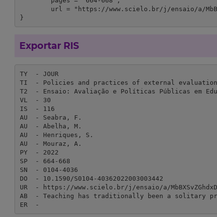
	pages = "664-668",

	url = "https://www.scielo.br/j/ensaio/a/MbBXSvZGhdxDXn9rwjGXRcq/?lang=en"

}
Exportar RIS
TY  - JOUR

TI  - Policies and practices of external evaluation
T2  - Ensaio: Avaliação e Políticas Públicas em Edu
VL  - 30

IS  - 116

AU  - Seabra, F.

AU  - Abelha, M.

AU  - Henriques, S.

AU  - Mouraz, A.

PY  - 2022

SP  - 664-668

SN  - 0104-4036

DO  - 10.1590/S0104-40362022003003442

UR  - https://www.scielo.br/j/ensaio/a/MbBXSvZGhdxD
AB  - Teaching has traditionally been a solitary p
ER  - 