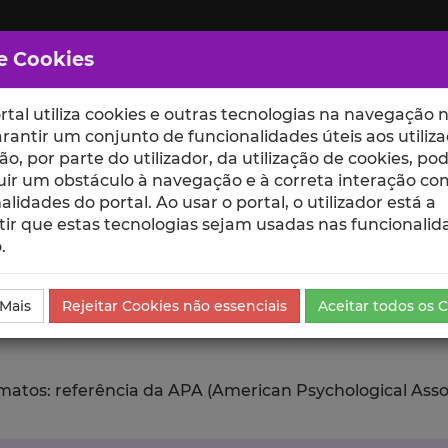
e Cookies
rtal utiliza cookies e outras tecnologias na navegação n
rantir um conjunto de funcionalidades úteis aos utiliza
ção, por parte do utilizador, da utilização de cookies, po
uir um obstáculo à navegação e à correta interação co
scte
ESCOLAS
UNIDADES
alidades do portal. Ao usar o portal, o utilizador está a
ir que estas tecnologias sejam usadas nas funcionalid
.
ublicação
Exportar
 Mais
Rejeitar Cookies não essenciais
Aceitar todos os 
tos: referência da APA (American Psychological Associat