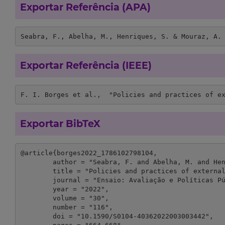
Exportar Referência (APA)
Seabra, F., Abelha, M., Henriques, S. & Mouraz, A.
Exportar Referência (IEEE)
F. I. Borges et al.,  "Policies and practices of e
Exportar BibTeX
@article{borges2022_1786102798104,

	author = "Seabra, F. and Abelha, M. and Henriques, S. and Mouraz, A.",

	title = "Policies and practices of external evaluation of schools: Spaces for teacher collaboration?",

	journal = "Ensaio: Avaliação e Políticas Públicas em Educação",

	year = "2022",

	volume = "30",

	number = "116",

	doi = "10.1590/S0104-40362022003003442",
