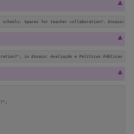
f schools: Spaces for teacher collaboration?. 
Ensaio: Av
oration?", in 
Ensaio: Avaliação e Políticas Públicas em 