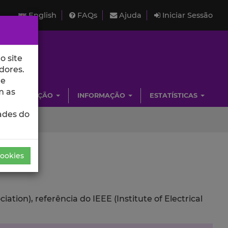
English
FAQs
Ajuda
Iniciar Sessão
o site
dores.
de
m as
INVESTIGAÇÃO
INFORMAÇÃO
ESTATÍSTICAS
ades do
Cookies
ion), referência do IEEE (Institute of Electrical