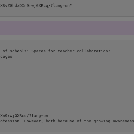
 of schools: Spaces for teacher collaboration?

cação

Xn9rwjGXRcq/?lang=en

rofession. However, both because of the growing awareness