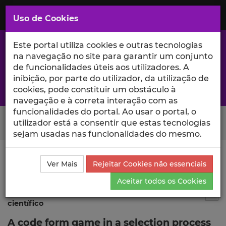
Saltar
para
MENU
Uso de Cookies
o
Conteúdo
Principal
Este portal utiliza cookies e outras tecnologias
na navegação no site para garantir um conjunto
de funcionalidades úteis aos utilizadores. A
inibição, por parte do utilizador, da utilização de
A excelência da investigação e ciência no Iscte
cookies, pode constituir um obstáculo à
navegação e à correta interação com as
funcionalidades do portal. Ao usar o portal, o
Search Button
utilizador está a consentir que estas tecnologias
sejam usadas nas funcionalidades do mesmo.
Ciência_Iscte
Publicações
Descrição Detalhada da
Ver Mais
Rejeitar Cookies não essenciais
Publicação
Aceitar todos os Cookies
Publicação em atas de evento
3
Tog
científico
A code form game in a selection process