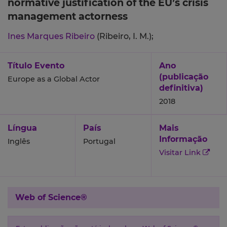
normative justification of the EU’s crisis
management actorness
Ines Marques Ribeiro
(Ribeiro, I. M.);
Título Evento
Ano
(publicação
Europe as a Global Actor
definitiva)
2018
Língua
País
Mais
Informação
Inglês
Portugal
Visitar Link
Web of Science®