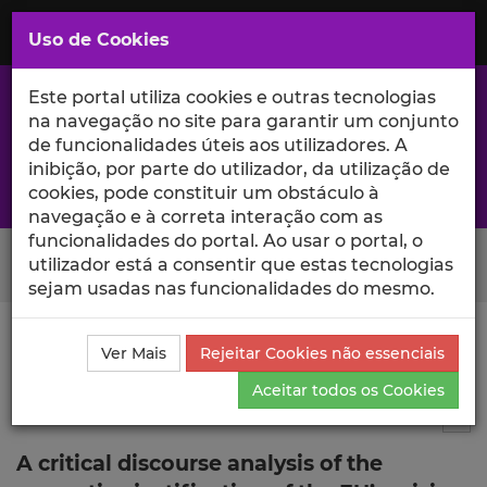
Saltar
para
MENU
Uso de Cookies
o
Conteúdo
Principal
Este portal utiliza cookies e outras tecnologias
na navegação no site para garantir um conjunto
de funcionalidades úteis aos utilizadores. A
inibição, por parte do utilizador, da utilização de
A excelência da investigação e ciência no Iscte
cookies, pode constituir um obstáculo à
navegação e à correta interação com as
funcionalidades do portal. Ao usar o portal, o
Search Button
utilizador está a consentir que estas tecnologias
sejam usadas nas funcionalidades do mesmo.
Ciência_Iscte
Comunicações
Descrição Detalhada
Ver Mais
Rejeitar Cookies não essenciais
da Comunicação
Aceitar todos os Cookies
Comunicação em evento científico
1
Tog
A critical discourse analysis of the