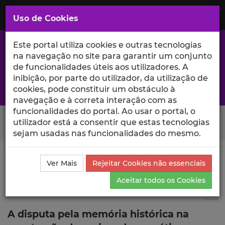
Saltar
para
MENU
Uso de Cookies
o
Conteúdo
Principal
Este portal utiliza cookies e outras tecnologias
na navegação no site para garantir um conjunto
de funcionalidades úteis aos utilizadores. A
inibição, por parte do utilizador, da utilização de
A excelência da investigação e ciência no Iscte
cookies, pode constituir um obstáculo à
navegação e à correta interação com as
funcionalidades do portal. Ao usar o portal, o
Search Button
utilizador está a consentir que estas tecnologias
sejam usadas nas funcionalidades do mesmo.
Ciência_Iscte
Publicações
Descrição Detalhada da
Ver Mais
Rejeitar Cookies não essenciais
Publicação
Aceitar todos os Cookies
Capítulo de livro
1
Tog
A disputa pela memória histórica na