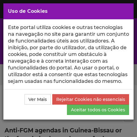
Saltar
para
MENU
Uso de Cookies
o
Conteúdo
Principal
Este portal utiliza cookies e outras tecnologias
na navegação no site para garantir um conjunto
de funcionalidades úteis aos utilizadores. A
inibição, por parte do utilizador, da utilização de
A excelência da investigação e ciência no Iscte
cookies, pode constituir um obstáculo à
navegação e à correta interação com as
funcionalidades do portal. Ao usar o portal, o
Search Button
utilizador está a consentir que estas tecnologias
sejam usadas nas funcionalidades do mesmo.
Ciência_Iscte
Comunicações
Descrição Detalhada
Ver Mais
Rejeitar Cookies não essenciais
da Comunicação
Aceitar todos os Cookies
Comunicação em evento científico
--
Tog
Anti-FGM agendas in Guinea-Bissau or