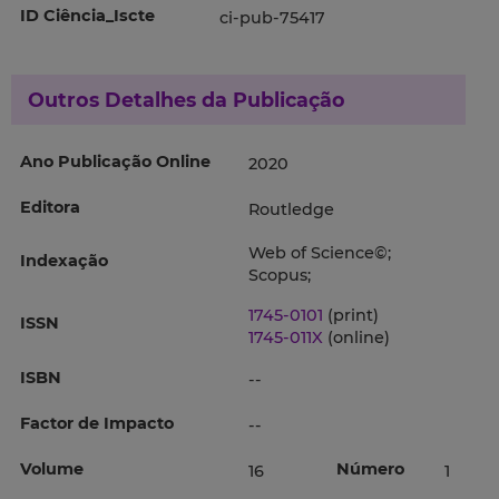
ID Ciência_Iscte
ci-pub-75417
Outros Detalhes da Publicação
Ano Publicação Online
2020
Editora
Routledge
Web of Science©;
Indexação
Scopus;
1745-0101
(print)
ISSN
1745-011X
(online)
ISBN
--
Factor de Impacto
--
Volume
Número
16
1