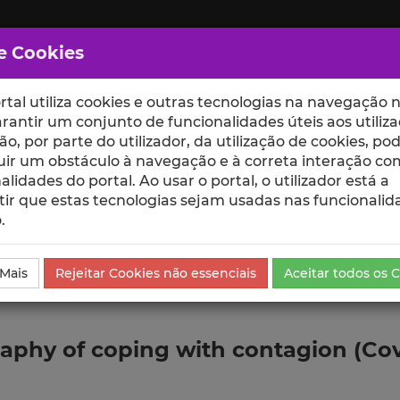
e Cookies
rtal utiliza cookies e outras tecnologias na navegação n
rantir um conjunto de funcionalidades úteis aos utiliza
ção, por parte do utilizador, da utilização de cookies, po
uir um obstáculo à navegação e à correta interação co
scte
ESCOLAS
UNIDADES
alidades do portal. Ao usar o portal, o utilizador está a
ir que estas tecnologias sejam usadas nas funcionalid
.
ublicação
 Mais
Rejeitar Cookies não essenciais
Aceitar todos os 
aphy of coping with contagion (Cov