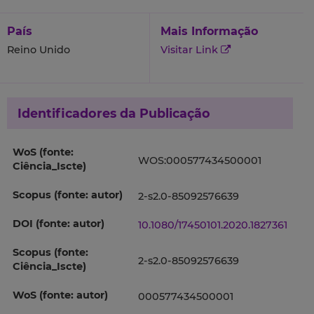
País
Mais Informação
Reino Unido
Visitar Link
Identificadores da Publicação
WoS (fonte:
WOS:000577434500001
Ciência_Iscte)
Scopus (fonte: autor)
2-s2.0-85092576639
DOI (fonte: autor)
10.1080/17450101.2020.1827361
Scopus (fonte:
2-s2.0-85092576639
Ciência_Iscte)
WoS (fonte: autor)
000577434500001