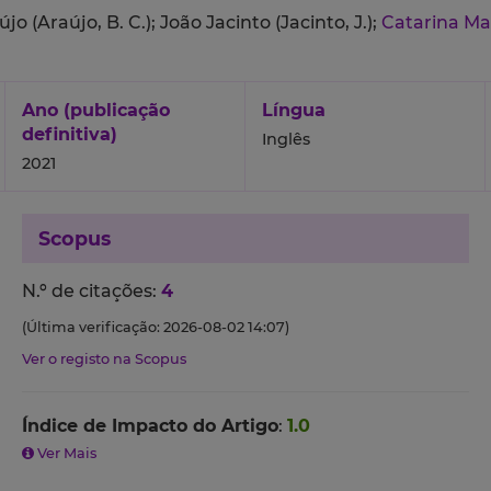
jo (Araújo, B. C.);
João Jacinto (Jacinto, J.);
Catarina M
Ano (publicação
Língua
definitiva)
Inglês
2021
Scopus
N.º de citações:
4
(Última verificação: 2026-08-02 14:07)
Ver o registo na Scopus
Índice de Impacto do Artigo
:
1.0
Ver Mais