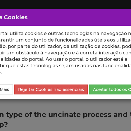
e Cookies
rtal utiliza cookies e outras tecnologias na navegação n
rantir um conjunto de funcionalidades úteis aos utiliza
ção, por parte do utilizador, da utilização de cookies, po
uir um obstáculo à navegação e à correta interação co
scte
ESCOLAS
UNIDADES
alidades do portal. Ao usar o portal, o utilizador está a
ir que estas tecnologias sejam usadas nas funcionalid
.
ublicação
 Mais
Rejeitar Cookies não essenciais
Aceitar todos os 
n type of the uncinate process and 
ip?