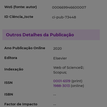
WoS (fonte: autor)
000669946600007
ID Ciência_Iscte
ci-pub-73448
Outros Detalhes da Publicação
Ano Publicação Online
2020
Editora
Elsevier
Web of Science©;
Indexação
Scopus;
0001-6519
(print)
ISSN
1988-3013
(online)
ISBN
--
Factor de Impacto
--