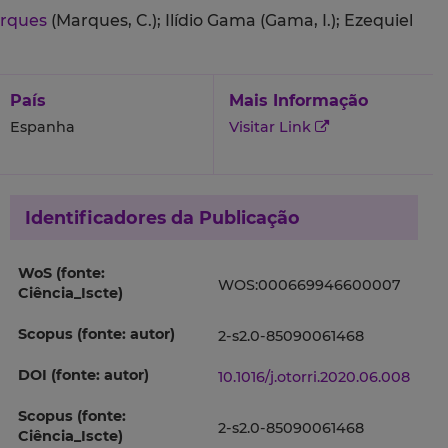
arques
(Marques, C.);
Ilídio Gama (Gama, I.);
Ezequiel
País
Mais Informação
Espanha
Visitar Link
Identificadores da Publicação
WoS (fonte:
WOS:000669946600007
Ciência_Iscte)
Scopus (fonte: autor)
2-s2.0-85090061468
DOI (fonte: autor)
10.1016/j.otorri.2020.06.008
Scopus (fonte:
2-s2.0-85090061468
Ciência_Iscte)