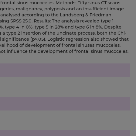
frontal sinus mucoceles. Methods: Fifty sinus CT scans
rgeries, malignancy, polyposis and an insufficient image
re analysed according to the Landsberg & Friedman
ing SPSS 25.0. Results: The analysis revealed type 1
6%, type 4 in 0%, type 5 in 28% and type 6 in 8%. Despite
a type 2 insertion of the uncinate process, both the Chi-
 significance (p>.05). Logistic regression also showed that
ikelihood of development of frontal sinuses mucoceles.
not influence the development of frontal sinus mucoceles.