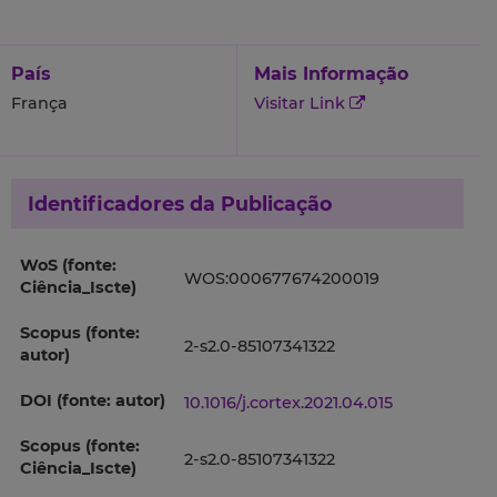
País
Mais Informação
França
Visitar Link
Identificadores da Publicação
WoS (fonte:
WOS:000677674200019
Ciência_Iscte)
Scopus (fonte:
2-s2.0-85107341322
autor)
DOI (fonte: autor)
10.1016/j.cortex.2021.04.015
Scopus (fonte:
2-s2.0-85107341322
Ciência_Iscte)