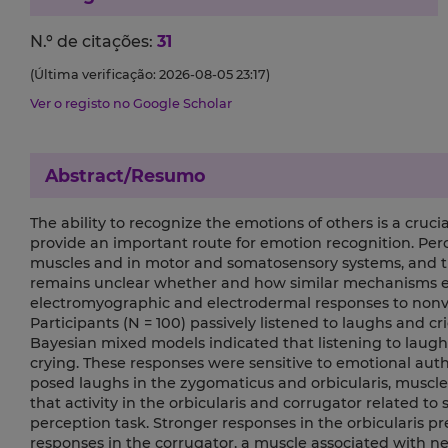
N.º de citações:
31
(Última verificação: 2026-08-05 23:17)
Ver o registo no Google Scholar
Abstract/Resumo
The ability to recognize the emotions of others is a cruci
provide an important route for emotion recognition. Perce
muscles and in motor and somatosensory systems, and this
remains unclear whether and how similar mechanisms ex
electromyographic and electrodermal responses to nonver
Participants (N = 100) passively listened to laughs and cr
Bayesian mixed models indicated that listening to laught
crying. These responses were sensitive to emotional aut
posed laughs in the zygomaticus and orbicularis, muscles 
that activity in the orbicularis and corrugator related t
perception task. Stronger responses in the orbicularis p
responses in the corrugator, a muscle associated with ne