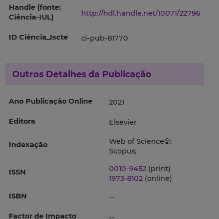
Handle (fonte:
http://hdl.handle.net/10071/22796
Ciência-IUL)
ID Ciência_Iscte
ci-pub-81770
Outros Detalhes da Publicação
Ano Publicação Online
2021
Editora
Elsevier
Web of Science©;
Indexação
Scopus;
0010-9452
(print)
ISSN
1973-8102
(online)
ISBN
--
Factor de Impacto
--