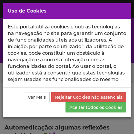
Saltar
para
MENU
Uso de Cookies
o
Conteúdo
Principal
Este portal utiliza cookies e outras tecnologias
na navegação no site para garantir um conjunto
de funcionalidades úteis aos utilizadores. A
inibição, por parte do utilizador, da utilização de
A excelência da investigação e ciência no Iscte
cookies, pode constituir um obstáculo à
navegação e à correta interação com as
funcionalidades do portal. Ao usar o portal, o
Search Button
utilizador está a consentir que estas tecnologias
sejam usadas nas funcionalidades do mesmo.
Ciência_Iscte
Publicações
Descrição Detalhada da
Ver Mais
Rejeitar Cookies não essenciais
Publicação
Aceitar todos os Cookies
Artigo em revista científica
6
Tog
Automedicação: algumas reflexões