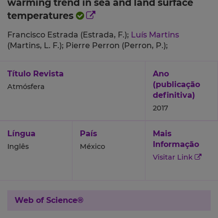
warming trend in sea and land surface
temperatures
Francisco Estrada (Estrada, F.);
Luís Martins
(Martins, L. F.);
Pierre Perron (Perron, P.);
Título Revista
Ano
(publicação
Atmósfera
definitiva)
2017
Língua
País
Mais
Informação
Inglês
México
Visitar Link
Web of Science®