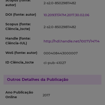
Scopus (fonte:
2-s2.0-85029811482
autor)
DOI (fonte: autor)
10.20937/ATM.2017.30.02.06
Scopus (fonte:
2-s2.0-85029811482
Ciência_Iscte)
Handle (fonte:
http://hdl.handle.net/10071/14714
Ciência-IUL)
WoS (fonte: autor)
000408443000007
ID Ciência_Iscte
ci-pub-41027
Outros Detalhes da Publicação
Ano Publicação
2017
Online