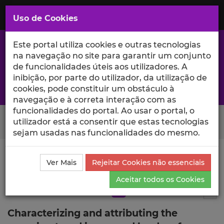
Saltar
para
MENU
Uso de Cookies
o
Conteúdo
Principal
Este portal utiliza cookies e outras tecnologias
na navegação no site para garantir um conjunto
de funcionalidades úteis aos utilizadores. A
inibição, por parte do utilizador, da utilização de
A excelência da investigação e ciência no Iscte
cookies, pode constituir um obstáculo à
navegação e à correta interação com as
funcionalidades do portal. Ao usar o portal, o
Search Button
utilizador está a consentir que estas tecnologias
sejam usadas nas funcionalidades do mesmo.
Ciência_Iscte
Publicações
Descrição Detalhada da
Ver Mais
Rejeitar Cookies não essenciais
Publicação
Aceitar todos os Cookies
Artigo em revista científica
Q3
13
Tog
Characterizing and attributing the