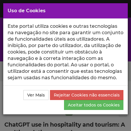
Saltar
para
MENU
Uso de Cookies
o
Conteúdo
Principal
Este portal utiliza cookies e outras tecnologias
na navegação no site para garantir um conjunto
de funcionalidades úteis aos utilizadores. A
inibição, por parte do utilizador, da utilização de
A excelência da investigação e ciência no Iscte
cookies, pode constituir um obstáculo à
navegação e à correta interação com as
funcionalidades do portal. Ao usar o portal, o
Search Button
utilizador está a consentir que estas tecnologias
sejam usadas nas funcionalidades do mesmo.
Ciência_Iscte
Publicações
Descrição Detalhada da
Ver Mais
Rejeitar Cookies não essenciais
Publicação
Aceitar todos os Cookies
Artigo em revista científica
Q1
4
Tog
ChatGPT use in hospitality and tourism: A