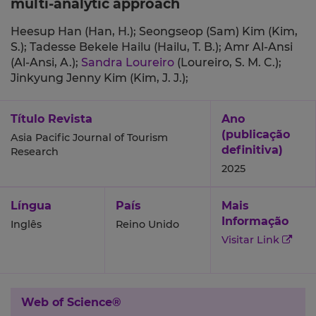
multi-analytic approach
Heesup Han (Han, H.);
Seongseop (Sam) Kim (Kim,
S.);
Tadesse Bekele Hailu (Hailu, T. B.);
Amr Al-Ansi
(Al-Ansi, A.);
Sandra Loureiro
(Loureiro, S. M. C.);
Jinkyung Jenny Kim (Kim, J. J.);
Título Revista
Ano
(publicação
Asia Pacific Journal of Tourism
definitiva)
Research
2025
Língua
País
Mais
Informação
Inglês
Reino Unido
Visitar Link
Web of Science®