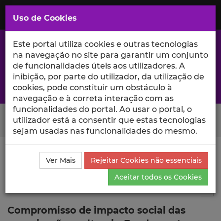
Saltar
para
MENU
Uso de Cookies
o
Conteúdo
Principal
Este portal utiliza cookies e outras tecnologias
na navegação no site para garantir um conjunto
de funcionalidades úteis aos utilizadores. A
inibição, por parte do utilizador, da utilização de
A excelência da investigação e ciência no Iscte
cookies, pode constituir um obstáculo à
navegação e à correta interação com as
funcionalidades do portal. Ao usar o portal, o
Search Button
utilizador está a consentir que estas tecnologias
sejam usadas nas funcionalidades do mesmo.
Ciência_Iscte
Publicações
Descrição Detalhada da
Ver Mais
Rejeitar Cookies não essenciais
Publicação
Aceitar todos os Cookies
Autor de livro
12
Tog
Compromisso de impacto social das