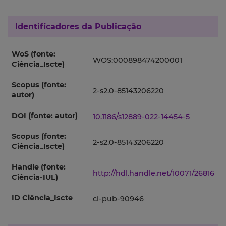
Identificadores da Publicação
WoS (fonte:
WOS:000898474200001
Ciência_Iscte)
Scopus (fonte:
2-s2.0-85143206220
autor)
DOI (fonte: autor)
10.1186/s12889-022-14454-5
Scopus (fonte:
2-s2.0-85143206220
Ciência_Iscte)
Handle (fonte:
http://hdl.handle.net/10071/26816
Ciência-IUL)
ID Ciência_Iscte
ci-pub-90946