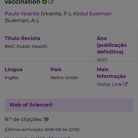
vaccination
Paula Vicente
(Vicente, P.);
Abdul Suleman
(Suleman, A.);
Título Revista
Ano
(publicação
BMC Public Health
definitiva)
2022
Língua
País
Mais
Informação
Inglês
Reino Unido
Visitar Link
Web of Science®
N.º de citações:
19
(Última verificação: 2026-08-04 22:52)