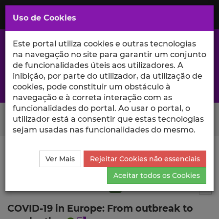
Saltar
para
MENU
Uso de Cookies
o
Conteúdo
Principal
Este portal utiliza cookies e outras tecnologias
na navegação no site para garantir um conjunto
de funcionalidades úteis aos utilizadores. A
inibição, por parte do utilizador, da utilização de
A excelência da investigação e ciência no Iscte
cookies, pode constituir um obstáculo à
navegação e à correta interação com as
funcionalidades do portal. Ao usar o portal, o
Search Button
utilizador está a consentir que estas tecnologias
sejam usadas nas funcionalidades do mesmo.
Ciência_Iscte
Publicações
Descrição Detalhada da
Ver Mais
Rejeitar Cookies não essenciais
Publicação
Aceitar todos os Cookies
Artigo em revista científica
Q1
5
Tog
COVID-19 in Europe: From outbreak to