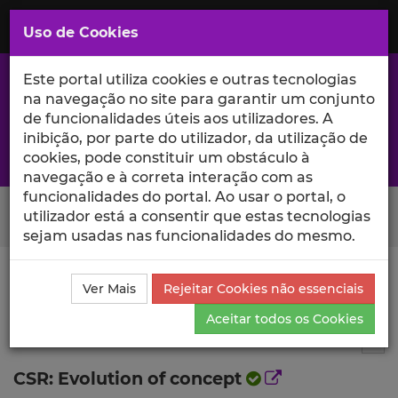
Saltar
para
MENU
Uso de Cookies
o
Conteúdo
Principal
Este portal utiliza cookies e outras tecnologias
na navegação no site para garantir um conjunto
de funcionalidades úteis aos utilizadores. A
inibição, por parte do utilizador, da utilização de
A excelência da investigação e ciência no Iscte
cookies, pode constituir um obstáculo à
navegação e à correta interação com as
funcionalidades do portal. Ao usar o portal, o
Search Button
utilizador está a consentir que estas tecnologias
sejam usadas nas funcionalidades do mesmo.
Ciência_Iscte
Publicações
Descrição Detalhada da
Ver Mais
Rejeitar Cookies não essenciais
Publicação
Aceitar todos os Cookies
Capítulo de livro
4
Tog
CSR: Evolution of concept