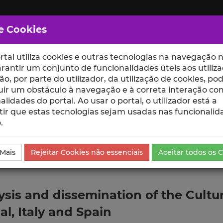
e Cookies
rtal utiliza cookies e outras tecnologias na navegação n
rantir um conjunto de funcionalidades úteis aos utiliza
ção, por parte do utilizador, da utilização de cookies, po
uir um obstáculo à navegação e à correta interação co
scte
ESCOLAS
UNIDADES
alidades do portal. Ao usar o portal, o utilizador está a
ir que estas tecnologias sejam usadas nas funcionalid
.
da Comunicação
 Mais
Rejeitar Cookies não essenciais
Aceitar todos os 
sis and dissemination of the Cultur
l, Italy and Spain