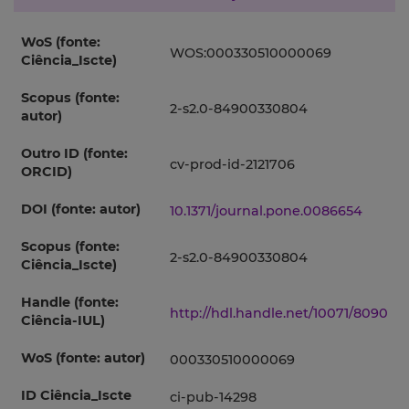
WoS (fonte:
WOS:000330510000069
Ciência_Iscte)
Scopus (fonte:
2-s2.0-84900330804
autor)
Outro ID (fonte:
cv-prod-id-2121706
ORCID)
DOI (fonte: autor)
10.1371/journal.pone.0086654
Scopus (fonte:
2-s2.0-84900330804
Ciência_Iscte)
Handle (fonte:
http://hdl.handle.net/10071/8090
Ciência-IUL)
WoS (fonte: autor)
000330510000069
ID Ciência_Iscte
ci-pub-14298