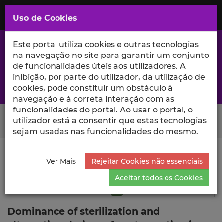
Saltar
para
MENU
Uso de Cookies
o
Conteúdo
Principal
Este portal utiliza cookies e outras tecnologias
na navegação no site para garantir um conjunto
de funcionalidades úteis aos utilizadores. A
inibição, por parte do utilizador, da utilização de
A excelência da investigação e ciência no Iscte
cookies, pode constituir um obstáculo à
navegação e à correta interação com as
funcionalidades do portal. Ao usar o portal, o
Search Button
utilizador está a consentir que estas tecnologias
sejam usadas nas funcionalidades do mesmo.
Ciência_Iscte
Publicações
Descrição Detalhada da
Ver Mais
Rejeitar Cookies não essenciais
Publicação
Aceitar todos os Cookies
Artigo em revista científica
Q1
6
Tog
Dominance of sterilization and