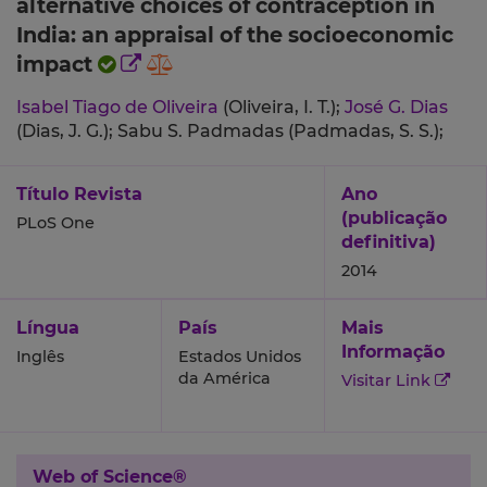
alternative choices of contraception in
India: an appraisal of the socioeconomic
impact
Isabel Tiago de Oliveira
(Oliveira, I. T.);
José G. Dias
(Dias, J. G.);
Sabu S. Padmadas (Padmadas, S. S.);
Título Revista
Ano
(publicação
PLoS One
definitiva)
2014
Língua
País
Mais
Informação
Inglês
Estados Unidos
da América
Visitar Link
Web of Science®