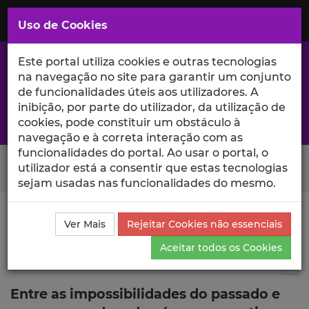
Saltar
para
MENU
Uso de Cookies
o
Conteúdo
Principal
Este portal utiliza cookies e outras tecnologias
na navegação no site para garantir um conjunto
de funcionalidades úteis aos utilizadores. A
inibição, por parte do utilizador, da utilização de
A excelência da investigação e ciência no Iscte
cookies, pode constituir um obstáculo à
navegação e à correta interação com as
funcionalidades do portal. Ao usar o portal, o
Search Button
utilizador está a consentir que estas tecnologias
sejam usadas nas funcionalidades do mesmo.
Ciência_Iscte
Comunicações
Descrição Detalhada
Ver Mais
Rejeitar Cookies não essenciais
da Comunicação
Aceitar todos os Cookies
Comunicação em evento científico
6
Tog
Entre as impossibilidades do passado e