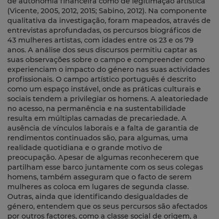
de autonomia financeira como de legitimação artística
(Vicente, 2005, 2012, 2015; Sabino, 2012). Na componente
qualitativa da investigação, foram mapeados, através de
entrevistas aprofundadas, os percursos biográficos de
43 mulheres artistas, com idades entre os 23 e os 79
anos. A análise dos seus discursos permitiu captar as
suas observações sobre o campo e compreender como
experienciam o impacto do género nas suas actividades
profissionais. O campo artístico português é descrito
como um espaço instável, onde as práticas culturais e
sociais tendem a privilegiar os homens. A aleatoriedade
no acesso, na permanência e na sustentabilidade
resulta em múltiplas camadas de precariedade. A
ausência de vínculos laborais e a falta de garantia de
rendimentos continuados são, para algumas, uma
realidade quotidiana e o grande motivo de
preocupação. Apesar de algumas reconhecerem que
partilham esse barco juntamente com os seus colegas
homens, também asseguram que o facto de serem
mulheres as coloca em lugares de segunda classe.
Outras, ainda que identificando desigualdades de
género, entendem que os seus percursos são afectados
por outros factores, como a classe social de origem, a