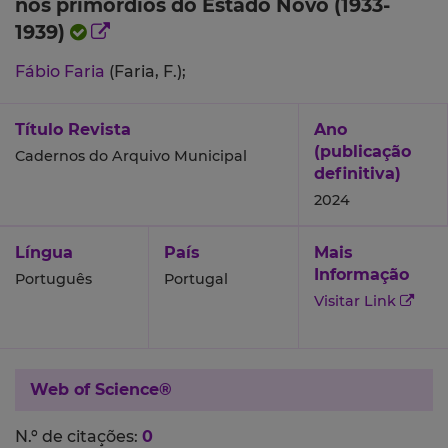
nos primórdios do Estado Novo (1933-
1939)
Fábio Faria
(Faria, F.);
Título Revista
Ano
(publicação
Cadernos do Arquivo Municipal
definitiva)
2024
Língua
País
Mais
Informação
Português
Portugal
Visitar Link
Web of Science®
N.º de citações:
0