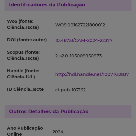
Identificadores da Publicação
WoS (fonte:
WOS:001627221800012
Ciência_Iscte)
DOI (fonte: autor)
10.48751/CAM-2024-22377
Scopus (fonte:
2-s2.0-105009950973
Ciência_Iscte)
Handle (fonte:
http://hdl.handle.net/10071/32837
Ciência-IUL)
ID Ciência_Iscte
ci-pub-107162
Outros Detalhes da Publicação
Ano Publicação
2024
Online