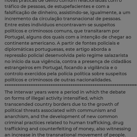
novas práticas de delito comum relacionadas com o
tráfico de pessoas, de estupefacientes e com a
falsificação de dinheiro, assistindo-se, igualmente, a um
incremento da circulação transnacional de pessoas.
Entre estes indivíduos encontravam-se suspeitos
políticos e criminosos comuns, que transitaram por
Portugal, alguns dos quais com a intenção de chegar ao
continente americano. A partir de fontes policiais e
diplomáticas portuguesas, este artigo aborda a
repressão policial desenvolvida pelo regime salazarista
no início da sua vigência, contra a presença de cidadãos
estrangeiros em Portugal, focando a vigilância e o
controlo exercidos pela polícia política sobre suspeitos
políticos e criminosos de outras nacionalidades.
************************************************************************
The interwar years were a period in which the debate
on forms of illegal activity intensified, which
transcended country borders due to the growth of
political threats associated with communism and
anarchism, and the development of new common
criminal practices related to human trafficking, drug
trafficking and counterfeiting of money, also witnessing
an increase in the transnational movement of people.