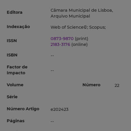
Câmara Municipal de Lisboa,
Editora
Arquivo Municipal
Indexação
Web of Science©; Scopus;
0873-9870
(print)
ISSN
2183-3176
(online)
ISBN
--
Factor de
--
Impacto
Volume
Número
22
Série
Número Artigo
e202423
Páginas
--