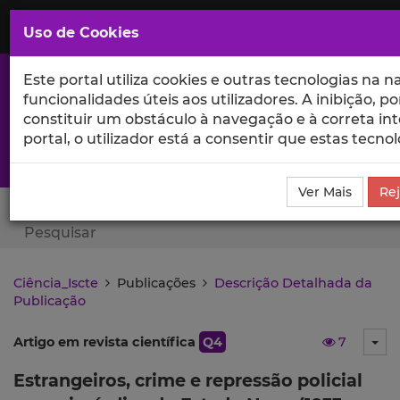
Saltar
para
MENU
Uso de Cookies
o
Conteúdo
Principal
Este portal utiliza cookies e outras tecnologias na
funcionalidades úteis aos utilizadores. A inibição, po
constituir um obstáculo à navegação e à correta int
portal, o utilizador está a consentir que estas tec
A excelência da investigação e ciência no Iscte
Ver Mais
Rej
Search Button
Ciência_Iscte
Publicações
Descrição Detalhada da
Publicação
Artigo em revista científica
Q4
7
Tog
Estrangeiros, crime e repressão policial