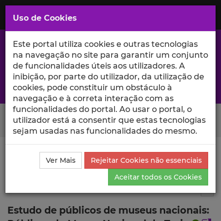
Saltar
para
MENU
Uso de Cookies
o
Conteúdo
Principal
Este portal utiliza cookies e outras tecnologias
na navegação no site para garantir um conjunto
de funcionalidades úteis aos utilizadores. A
inibição, por parte do utilizador, da utilização de
A excelência da investigação e ciência no Iscte
cookies, pode constituir um obstáculo à
navegação e à correta interação com as
funcionalidades do portal. Ao usar o portal, o
Search Button
utilizador está a consentir que estas tecnologias
sejam usadas nas funcionalidades do mesmo.
Ciência_Iscte
Publicações
Descrição Detalhada da
Ver Mais
Rejeitar Cookies não essenciais
Publicação
Aceitar todos os Cookies
Autor de livro
48
Tog
Estudo de públicos de museus nacionais: