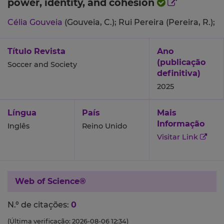
power, identity, and cohesion
Célia Gouveia
(Gouveia, C.);
Rui Pereira (Pereira, R.);
Título Revista
Ano
(publicação
Soccer and Society
definitiva)
2025
Língua
País
Mais
Informação
Inglês
Reino Unido
Visitar Link
Web of Science®
N.º de citações:
0
(Última verificação: 2026-08-06 12:34)