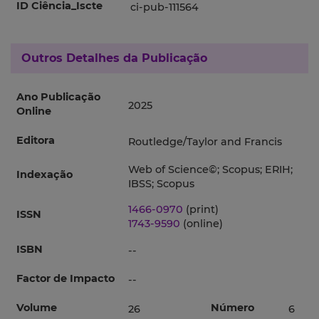
ID Ciência_Iscte
ci-pub-111564
Outros Detalhes da Publicação
Ano Publicação
2025
Online
Editora
Routledge/Taylor and Francis
Web of Science©; Scopus; ERIH;
Indexação
IBSS; Scopus
1466-0970
(print)
ISSN
1743-9590
(online)
ISBN
--
Factor de Impacto
--
Volume
Número
26
6