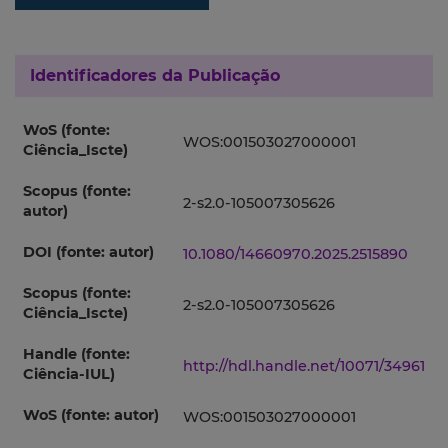
Identificadores da Publicação
WoS (fonte:
WOS:001503027000001
Ciência_Iscte)
Scopus (fonte:
2-s2.0-105007305626
autor)
DOI (fonte: autor)
10.1080/14660970.2025.2515890
Scopus (fonte:
2-s2.0-105007305626
Ciência_Iscte)
Handle (fonte:
http://hdl.handle.net/10071/34961
Ciência-IUL)
WoS (fonte: autor)
WOS:001503027000001