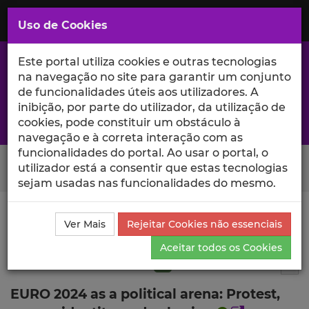
Saltar
para
MENU
Uso de Cookies
o
Conteúdo
Principal
Este portal utiliza cookies e outras tecnologias
na navegação no site para garantir um conjunto
de funcionalidades úteis aos utilizadores. A
inibição, por parte do utilizador, da utilização de
A excelência da investigação e ciência no Iscte
cookies, pode constituir um obstáculo à
navegação e à correta interação com as
funcionalidades do portal. Ao usar o portal, o
Search Button
utilizador está a consentir que estas tecnologias
sejam usadas nas funcionalidades do mesmo.
Ciência_Iscte
Publicações
Descrição Detalhada da
Ver Mais
Rejeitar Cookies não essenciais
Publicação
Aceitar todos os Cookies
Artigo em revista científica
Q1
10
Tog
EURO 2024 as a political arena: Protest,