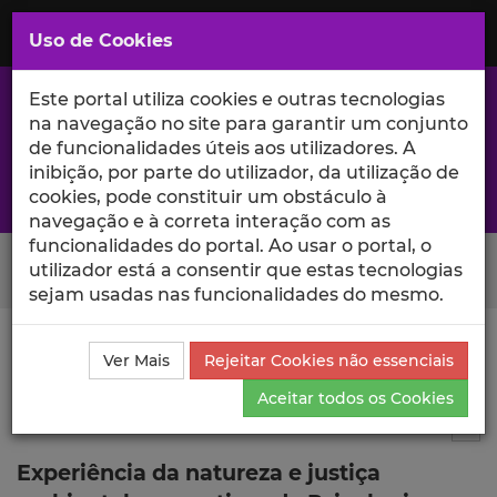
Saltar
para
MENU
Uso de Cookies
o
Conteúdo
Principal
Este portal utiliza cookies e outras tecnologias
na navegação no site para garantir um conjunto
de funcionalidades úteis aos utilizadores. A
inibição, por parte do utilizador, da utilização de
A excelência da investigação e ciência no Iscte
cookies, pode constituir um obstáculo à
navegação e à correta interação com as
funcionalidades do portal. Ao usar o portal, o
Search Button
utilizador está a consentir que estas tecnologias
sejam usadas nas funcionalidades do mesmo.
Ciência_Iscte
Comunicações
Descrição Detalhada
Ver Mais
Rejeitar Cookies não essenciais
da Comunicação
Aceitar todos os Cookies
Comunicação em evento científico
3
Tog
Experiência da natureza e justiça